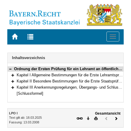
Zur
Zur
Toggle
Startseite
Trefferliste
navigati
von
der
BAYERN.RECHT
letzten
Navigation
Inhaltsverzeichnis
Suche
Ordnung der Ersten Prüfung für ein Lehramt an öffentlichen Schulen (Lehramtsprüfungsordnung I – LPO I) Vom 13. März 2008 (GVBl. S. 180) BayRS 2038-3-4-1-1-K (§§ 1–127)
Bereich reduzieren
Kapitel I Allgemeine Bestimmungen für die Erste Lehramtsprüfung (§§ 1–6)
Bereich erweitern
Kapitel II Besondere Bestimmungen für die Erste Staatsprüfung (§§ 7–119)
Bereich erweitern
Kapitel III Anerkennungsregelungen, Übergangs- und Schlussbestimmungen, Besondere Bestimmungen anlässlich der COVID-19-Pandemie (§§ 120–127)
Bereich erweitern
[Schlussformel]
Inhalt
LPO I
Gesamtansicht
Text gilt ab: 18.03.2025
Download
Drucken
Vorheriges
Nächste
Fassung: 13.03.2008
Dokument
Dokume
(inaktiv)