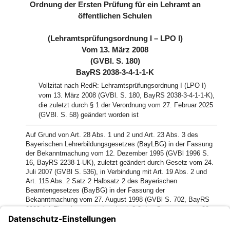
Ordnung der Ersten Prüfung für ein Lehramt an
öffentlichen Schulen
(Lehramtsprüfungsordnung I – LPO I)
Vom 13. März 2008
(GVBl. S. 180)
BayRS 2038-3-4-1-1-K
Vollzitat nach RedR: Lehramtsprüfungsordnung I (LPO I)
vom 13. März 2008 (GVBl. S. 180, BayRS 2038-3-4-1-1-K),
die zuletzt durch § 1 der Verordnung vom 27. Februar 2025
(GVBl. S. 58) geändert worden ist
Auf Grund von Art. 28 Abs. 1 und 2 und Art. 23 Abs. 3 des
Bayerischen Lehrerbildungsgesetzes (BayLBG) in der Fassung
der Bekanntmachung vom 12. Dezember 1995 (GVBl 1996 S.
16, BayRS 2238-1-UK), zuletzt geändert durch Gesetz vom 24.
Juli 2007 (GVBl S. 536), in Verbindung mit Art. 19 Abs. 2 und
Art. 115 Abs. 2 Satz 2 Halbsatz 2 des Bayerischen
Beamtengesetzes (BayBG) in der Fassung der
Bekanntmachung vom 27. August 1998 (GVBl S. 702, BayRS
2030-1-1-F), zuletzt geändert durch § 2 des Gesetzes vom 20.
Dezember 2007 (GVBl S. 931), erlässt das Bayerische
Staatsministerium für Unterricht und Kultus im Einvernehmen