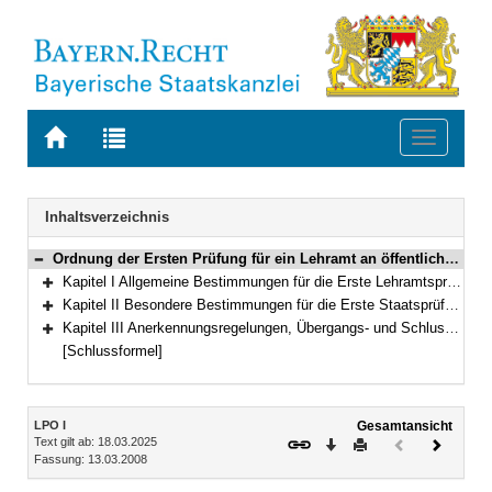
Zur
Zur
Toggle
Startseite
Trefferliste
navigati
von
der
BAYERN.RECHT
letzten
Navigation
Inhaltsverzeichnis
Suche
Ordnung der Ersten Prüfung für ein Lehramt an öffentlichen Schulen (Lehramtsprüfungsordnung I – LPO I) Vom 13. März 2008 (GVBl. S. 180) BayRS 2038-3-4-1-1-K (§§ 1–127)
Bereich reduzieren
Kapitel I Allgemeine Bestimmungen für die Erste Lehramtsprüfung (§§ 1–6)
Bereich erweitern
Kapitel II Besondere Bestimmungen für die Erste Staatsprüfung (§§ 7–119)
Bereich erweitern
Kapitel III Anerkennungsregelungen, Übergangs- und Schlussbestimmungen, Besondere Bestimmungen anlässlich der COVID-19-Pandemie (§§ 120–127)
Bereich erweitern
[Schlussformel]
Inhalt
LPO I
Gesamtansicht
Text gilt ab: 18.03.2025
Download
Drucken
Vorheriges
Nächste
Fassung: 13.03.2008
Dokument
Dokume
(inaktiv)