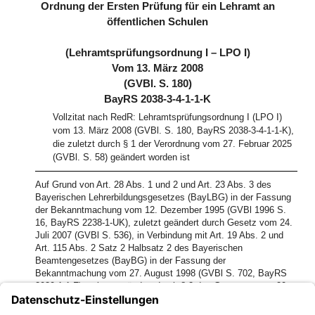
Ordnung der Ersten Prüfung für ein Lehramt an
öffentlichen Schulen
(Lehramtsprüfungsordnung I – LPO I)
Vom 13. März 2008
(GVBl. S. 180)
BayRS 2038-3-4-1-1-K
Vollzitat nach RedR: Lehramtsprüfungsordnung I (LPO I)
vom 13. März 2008 (GVBl. S. 180, BayRS 2038-3-4-1-1-K),
die zuletzt durch § 1 der Verordnung vom 27. Februar 2025
(GVBl. S. 58) geändert worden ist
Auf Grund von Art. 28 Abs. 1 und 2 und Art. 23 Abs. 3 des
Bayerischen Lehrerbildungsgesetzes (BayLBG) in der Fassung
der Bekanntmachung vom 12. Dezember 1995 (GVBl 1996 S.
16, BayRS 2238-1-UK), zuletzt geändert durch Gesetz vom 24.
Juli 2007 (GVBl S. 536), in Verbindung mit Art. 19 Abs. 2 und
Art. 115 Abs. 2 Satz 2 Halbsatz 2 des Bayerischen
Beamtengesetzes (BayBG) in der Fassung der
Bekanntmachung vom 27. August 1998 (GVBl S. 702, BayRS
2030-1-1-F), zuletzt geändert durch § 2 des Gesetzes vom 20.
Dezember 2007 (GVBl S. 931), erlässt das Bayerische
Staatsministerium für Unterricht und Kultus im Einvernehmen