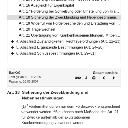
Art. 16 Ausgleich für Eigenkapital
Art. 17 Förderung bei Schließung oder Umstellung von Krankenhäusern
Art. 18 Sicherung der Zweckbindung und Nebenbestimmungen
Art. 19 Widerruf von Förderbescheiden und Erstattung von Fördermitteln
Art. 20 Trägerwechsel
Art. 21 Übertragung von Krankenhauseinrichtungen, Mitbenutzung
4. Abschnitt Zuständigkeiten, Rechtsverordnungen (Art. 22–23)
Bereich erweitern
5. Abschnitt Ergänzende Bestimmungen (Art. 24–28)
Bereich erweitern
6. Abschnitt Schlussbestimmungen (Art. 29–31)
Bereich erweitern
Inhalt
BayKrG
Gesamtansicht
Text gilt ab: 01.05.2025
Download
Drucken
Vorheriges
Nächste
Fassung: 28.03.2007
Dokument
Dokume
Art. 18
Sicherung der Zweckbindung und
Nebenbestimmungen
1
(1)
Fördermittel dürfen nur dem Förderzweck entsprechend
2
verwendet werden.
Sie können nach Maßgabe des Art. 21
für Zwecke außerhalb der akutstationären
Krankenversorgung verwendet werden.