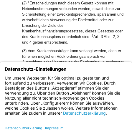
1
(2)
Entscheidungen nach diesem Gesetz können mit
Nebenbestimmungen verbunden werden, soweit diese zur
Sicherstellung einer zweckentsprechenden, sparsamen und
wirtschaftlichen Verwendung der Fördermittel oder zur
Erreichung der Ziele des
Krankenhausfinanzierungsgesetzes, dieses Gesetzes oder
2
des Krankenhausplans erforderlich sind.
Art. 3 Abs. 2, 3
und 4 gelten entsprechend.
(3) Vom Krankenhausträger kann verlangt werden, dass er
für einen möglichen Rückforderungsanspruch vor
Auszahlung oder Übertragung der Fördermittel in geeigneter
Weise, in der Regel durch Bestellung von
Grundpfandrechten, Sicherheit leistet; die notwendigen
Kosten der Absicherung werden in die Förderung
einbezogen.
Bayern.de
BayernPortal
Datenschutz
Impressum