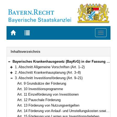
Zur
Zur
Toggle
Startseite
Trefferliste
navigati
von
der
BAYERN.RECHT
letzten
Navigation
Inhaltsverzeichnis
Suche
Bayerisches Krankenhausgesetz (BayKrG) in der Fassung der Bekanntmachung vom 28. März 2007 (GVBl. S. 288) BayRS 2126-8-G (Art. 1–31)
Bereich reduzieren
1. Abschnitt Allgemeine Vorschriften (Art. 1–2)
Bereich erweitern
2. Abschnitt Krankenhausplanung (Art. 3–8)
Bereich erweitern
3. Abschnitt Investitionsförderung (Art. 9–21)
Bereich reduzieren
Art. 9 Grundsätze der Förderung
Art. 10 Investitionsprogramme
Art. 11 Einzelförderung von Investitionen
Art. 12 Pauschale Förderung
Art. 13 Förderung von Nutzungsentgelten
Art. 14 Förderung von Anlauf- und Umstellungskosten sowie Grundstückskosten
Art. 15 Förderung von Lasten aus Investitionsdarlehen