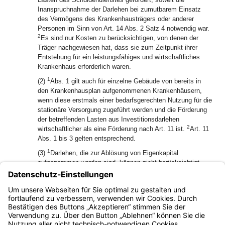
Inanspruchnahme der Darlehen bei zumutbarem Einsatz
des Vermögens des Krankenhausträgers oder anderer
Personen im Sinn von Art. 14 Abs. 2 Satz 4 notwendig war.
2
Es sind nur Kosten zu berücksichtigen, von denen der
Träger nachgewiesen hat, dass sie zum Zeitpunkt ihrer
Entstehung für ein leistungsfähiges und wirtschaftliches
Krankenhaus erforderlich waren.
1
(2)
Abs. 1 gilt auch für einzelne Gebäude von bereits in
den Krankenhausplan aufgenommenen Krankenhäusern,
wenn diese erstmals einer bedarfsgerechten Nutzung für die
stationäre Versorgung zugeführt werden und die Förderung
der betreffenden Lasten aus Investitionsdarlehen
2
wirtschaftlicher als eine Förderung nach Art. 11 ist.
Art. 11
Abs. 1 bis 3 gelten entsprechend.
1
(3)
Darlehen, die zur Ablösung von Eigenkapital
aufgenommen worden sind, können nicht berücksichtigt
werden, es sei denn, der Krankenhausträger macht
glaubhaft, dass die Ablösung zwingend geboten war.
2
Entsprechendes gilt für erhöhte Lasten aus einer
Umschuldung.