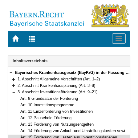
Zur
Zur
Toggle
Startseite
Trefferliste
navigati
von
der
BAYERN.RECHT
letzten
Navigation
Inhaltsverzeichnis
Suche
Bayerisches Krankenhausgesetz (BayKrG) in der Fassung der Bekanntmachung vom 28. März 2007 (GVBl. S. 288) BayRS 2126-8-G (Art. 1–31)
Bereich reduzieren
1. Abschnitt Allgemeine Vorschriften (Art. 1–2)
Bereich erweitern
2. Abschnitt Krankenhausplanung (Art. 3–8)
Bereich erweitern
3. Abschnitt Investitionsförderung (Art. 9–21)
Bereich reduzieren
Art. 9 Grundsätze der Förderung
Art. 10 Investitionsprogramme
Art. 11 Einzelförderung von Investitionen
Art. 12 Pauschale Förderung
Art. 13 Förderung von Nutzungsentgelten
Art. 14 Förderung von Anlauf- und Umstellungskosten sowie Grundstückskosten
Art. 15 Förderung von Lasten aus Investitionsdarlehen