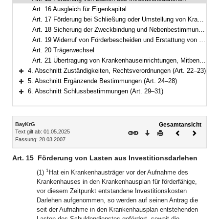
Art. 16 Ausgleich für Eigenkapital
Art. 17 Förderung bei Schließung oder Umstellung von Krankenhäusern
Art. 18 Sicherung der Zweckbindung und Nebenbestimmungen
Art. 19 Widerruf von Förderbescheiden und Erstattung von Fördermitteln
Art. 20 Trägerwechsel
Art. 21 Übertragung von Krankenhauseinrichtungen, Mitbenutzung
4. Abschnitt Zuständigkeiten, Rechtsverordnungen (Art. 22–23)
Bereich erweitern
5. Abschnitt Ergänzende Bestimmungen (Art. 24–28)
Bereich erweitern
6. Abschnitt Schlussbestimmungen (Art. 29–31)
Bereich erweitern
Inhalt
BayKrG
Gesamtansicht
Text gilt ab: 01.05.2025
Download
Drucken
Vorheriges
Nächste
Fassung: 28.03.2007
Dokument
Dokume
Art. 15
Förderung von Lasten aus Investitionsdarlehen
1
(1)
Hat ein Krankenhausträger vor der Aufnahme des
Krankenhauses in den Krankenhausplan für förderfähige,
vor diesem Zeitpunkt entstandene Investitionskosten
Darlehen aufgenommen, so werden auf seinen Antrag die
seit der Aufnahme in den Krankenhausplan entstehenden
Lasten des Schuldendienstes gefördert, soweit die