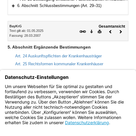
6. Abschnitt Schlussbestimmungen (Art. 29–31)
Bereich erweitern
Inhalt
BayKrG
Gesamtansicht
Text gilt ab: 01.05.2025
Download
Drucken
Vorheriges
Nächste
Fassung: 28.03.2007
Dokument
Dokume
5. Abschnitt Ergänzende Bestimmungen
Art. 24 Auskunftspflichten der Krankenhausträger
Art. 25 Rechtsformen kommunaler Krankenhäuser
Art. 26 Erlöschen von Ansprüchen
Art. 27 Datenschutz
Art. 28 Bewältigung erheblicher Patientenzahlen in
Krankenhäusern
Bayern.de
BayernPortal
Datenschutz