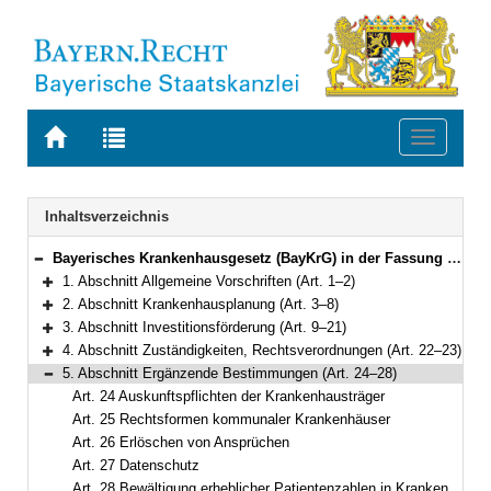
Zur
Zur
Toggle
Startseite
Trefferliste
navigati
von
der
BAYERN.RECHT
letzten
Navigation
Inhaltsverzeichnis
Suche
Bayerisches Krankenhausgesetz (BayKrG) in der Fassung der Bekanntmachung vom 28. März 2007 (GVBl. S. 288) BayRS 2126-8-G (Art. 1–31)
Bereich reduzieren
1. Abschnitt Allgemeine Vorschriften (Art. 1–2)
Bereich erweitern
2. Abschnitt Krankenhausplanung (Art. 3–8)
Bereich erweitern
3. Abschnitt Investitionsförderung (Art. 9–21)
Bereich erweitern
4. Abschnitt Zuständigkeiten, Rechtsverordnungen (Art. 22–23)
Bereich erweitern
5. Abschnitt Ergänzende Bestimmungen (Art. 24–28)
Bereich reduzieren
Art. 24 Auskunftspflichten der Krankenhausträger
Art. 25 Rechtsformen kommunaler Krankenhäuser
Art. 26 Erlöschen von Ansprüchen
Art. 27 Datenschutz
Art. 28 Bewältigung erheblicher Patientenzahlen in Krankenhäusern