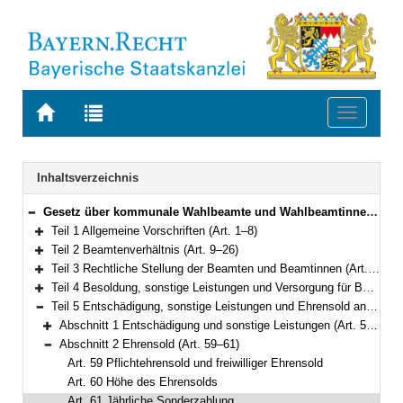
Zur
Zur
Toggle
Startseite
Trefferliste
navigati
von
der
BAYERN.RECHT
letzten
Navigation
Inhaltsverzeichnis
Suche
Gesetz über kommunale Wahlbeamte und Wahlbeamtinnen (Kommunal-Wahlbeamten-Gesetz – KWBG) Vom 24. Juli 2012 (GVBl. S. 366; 2014 S. 20) BayRS 2022-1-I (Art. 1–66)
Bereich reduzieren
Teil 1 Allgemeine Vorschriften (Art. 1–8)
Bereich erweitern
Teil 2 Beamtenverhältnis (Art. 9–26)
Bereich erweitern
Teil 3 Rechtliche Stellung der Beamten und Beamtinnen (Art. 27–44)
Bereich erweitern
Teil 4 Besoldung, sonstige Leistungen und Versorgung für Beamte und Beamtinnen auf Zeit (Art. 45–52)
Bereich erweitern
Teil 5 Entschädigung, sonstige Leistungen und Ehrensold an Ehrenbeamte und Ehrenbeamtinnen (Art. 53–61)
Bereich reduzieren
Abschnitt 1 Entschädigung und sonstige Leistungen (Art. 53–58)
Bereich erweitern
Abschnitt 2 Ehrensold (Art. 59–61)
Bereich reduzieren
Art. 59 Pflichtehrensold und freiwilliger Ehrensold
Art. 60 Höhe des Ehrensolds
Art. 61 Jährliche Sonderzahlung