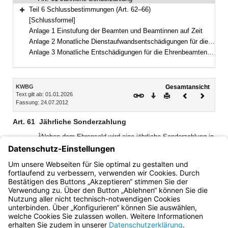
Teil 6 Schlussbestimmungen (Art. 62–66)
Bereich erweitern
[Schlussformel]
Anlage 1 Einstufung der Beamten und Beamtinnen auf Zeit
Anlage 2 Monatliche Dienstaufwandsentschädigungen für die Beamten und Beamtinnen auf Zeit
Anlage 3 Monatliche Entschädigungen für die Ehrenbeamten und Ehrenbeamtinnen
Inhalt
KWBG
Gesamtansicht
Text gilt ab: 01.01.2026
Download
Drucken
Vorheriges
Nächste
Fassung: 24.07.2012
Dokument
Dokume
Art. 61
Jährliche Sonderzahlung
1
Neben dem Ehrensold wird eine jährliche Sonderzahlung in
2
entsprechender Anwendung des Art. 55 gezahlt.
Dabei
3
steht den Bezügen der Ehrensold gleich.
Für den
Grundbetrag der jährlichen Sonderzahlung gilt ein
Vomhundertsatz von 70.
Bayern.de
BayernPortal