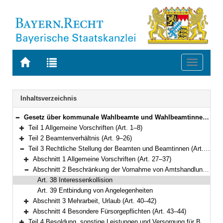
Zur
Zur
Toggle
Startseite
Trefferliste
navigati
von
der
BAYERN.RECHT
letzten
Navigation
Inhaltsverzeichnis
Suche
Gesetz über kommunale Wahlbeamte und Wahlbeamtinnen (Kommunal-Wahlbeamten-Gesetz – KWBG) Vom 24. Juli 2012 (GVBl. S. 366; 2014 S. 20) BayRS 2022-1-I (Art. 1–66)
Bereich reduzieren
Teil 1 Allgemeine Vorschriften (Art. 1–8)
Bereich erweitern
Teil 2 Beamtenverhältnis (Art. 9–26)
Bereich erweitern
Teil 3 Rechtliche Stellung der Beamten und Beamtinnen (Art. 27–44)
Bereich reduzieren
Abschnitt 1 Allgemeine Vorschriften (Art. 27–37)
Bereich erweitern
Abschnitt 2 Beschränkung der Vornahme von Amtshandlungen (Art. 38–39)
Bereich reduzieren
Art. 38 Interessenkollision
Art. 39 Entbindung von Angelegenheiten
Abschnitt 3 Mehrarbeit, Urlaub (Art. 40–42)
Bereich erweitern
Abschnitt 4 Besondere Fürsorgepflichten (Art. 43–44)
Bereich erweitern
Teil 4 Besoldung, sonstige Leistungen und Versorgung für Beamte und Beamtinnen auf Zeit (Art. 45–52)