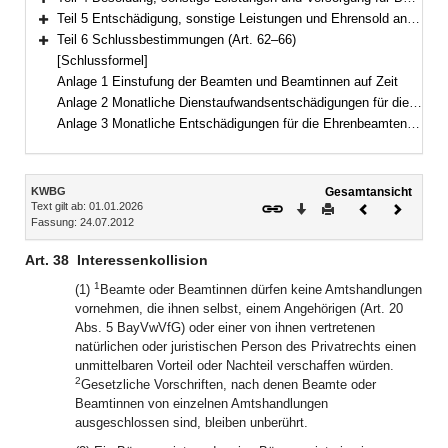
Bereich erweitern
Teil 5 Entschädigung, sonstige Leistungen und Ehrensold an Ehrenbeamte und Ehrenbeamtinnen (Art. 53–61)
Bereich erweitern
Teil 6 Schlussbestimmungen (Art. 62–66)
Bereich erweitern
[Schlussformel]
Anlage 1 Einstufung der Beamten und Beamtinnen auf Zeit
Anlage 2 Monatliche Dienstaufwandsentschädigungen für die Beamten und Beamtinnen auf Zeit
Anlage 3 Monatliche Entschädigungen für die Ehrenbeamten und Ehrenbeamtinnen
Inhalt
KWBG
Gesamtansicht
Text gilt ab: 01.01.2026
Download
Drucken
Vorheriges
Nächste
Fassung: 24.07.2012
Dokument
Dokume
Art. 38
Interessenkollision
1
(1)
Beamte oder Beamtinnen dürfen keine Amtshandlungen
vornehmen, die ihnen selbst, einem Angehörigen (Art. 20
Abs. 5 BayVwVfG) oder einer von ihnen vertretenen
natürlichen oder juristischen Person des Privatrechts einen
unmittelbaren Vorteil oder Nachteil verschaffen würden.
2
Gesetzliche Vorschriften, nach denen Beamte oder
Beamtinnen von einzelnen Amtshandlungen
ausgeschlossen sind, bleiben unberührt.