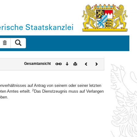
Suche ausführen
Suche zurücksetzen
Download
Drucken
Vorheriges
Nächstes
Gesamtansicht
Dokument
Dokument
erhältnisses auf Antrag von seinem oder seiner letzten
2
ten Amtes erteilt.
Das Dienstzeugnis muss auf Verlangen
eben.