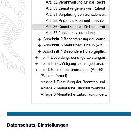
Art. 32 Verantwortung für die Rechtmäßigkeit
Art. 33 Dienstvergehen von Ruhestandsbeamten und Ruhestandsbeamtinnen
Art. 34 Verjährung von Schadensersatzansprüchen und gesetzlicher Forderungsübergang
Art. 35 Personalakten und Einsatz automatisierter Verfahren
Art. 36 Dienstzeugnis für berufsmäßige Gemeinderatsmitglieder
Art. 37 Jubiläumszuwendung
Abschnitt 2 Beschränkung der Vornahme von Amtshandlungen (Art. 38–39)
Bereich erweitern
Abschnitt 3 Mehrarbeit, Urlaub (Art. 40–42)
Bereich erweitern
Abschnitt 4 Besondere Fürsorgepflichten (Art. 43–44)
Bereich erweitern
Teil 4 Besoldung, sonstige Leistungen und Versorgung für Beamte und Beamtinnen auf Zeit (Art. 45–52)
Bereich erweitern
Teil 5 Entschädigung, sonstige Leistungen und Ehrensold an Ehrenbeamte und Ehrenbeamtinnen (Art. 53–61)
Bereich erweitern
Teil 6 Schlussbestimmungen (Art. 62–66)
Bereich erweitern
[Schlussformel]
Anlage 1 Einstufung der Beamten und Beamtinnen auf Zeit
Anlage 2 Monatliche Dienstaufwandsentschädigungen für die Beamten und Beamtinnen auf Zeit
Anlage 3 Monatliche Entschädigungen für die Ehrenbeamten und Ehrenbeamtinnen
Bayern.de
Barrierefreiheit