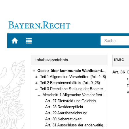
Zur
Zur
Startseite
Trefferliste
von
der
Navigation
BAYERN.RECHT
letzten
Inhalt
Inhaltsverzeichnis
KWBG
Suche
Gesetz über kommunale Wahlbeamte und Wahlbeamtinnen (Kommunal-Wahlbeamten-Gesetz – KWBG) Vom 24. Juli 2012 (GVBl. S. 366; 2014 S. 20) BayRS 2022-1-I (Art. 1–66)
Art. 36
Bereich reduzieren
Teil 1 Allgemeine Vorschriften (Art. 1–8)
1
Bereich erweitern
Teil 2 Beamtenverhältnis (Art. 9–26)
D
Bereich erweitern
Teil 3 Rechtliche Stellung der Beamten und Beamtinnen (Art. 27–44)
a
Bereich reduzieren
Abschnitt 1 Allgemeine Vorschriften (Art. 27–37)
Bereich reduzieren
Art. 27 Diensteid und Gelöbnis
Art. 28 Residenzpflicht
Art. 29 Amtsbezeichnung
Art. 30 Nebentätigkeit
Art. 31 Ausschluss der anderweitigen Verwendung