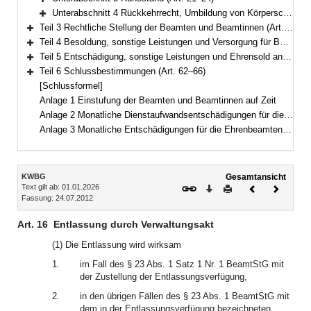
Bereich erweitern
Unterabschnitt 4 Rückkehrrecht, Umbildung von Körperschaften (Art. 25–26)
Bereich erweitern
Teil 3 Rechtliche Stellung der Beamten und Beamtinnen (Art. 27–44)
Bereich erweitern
Teil 4 Besoldung, sonstige Leistungen und Versorgung für Beamte und Beamtinnen auf Zeit (Art. 45–52)
Bereich erweitern
Teil 5 Entschädigung, sonstige Leistungen und Ehrensold an Ehrenbeamte und Ehrenbeamtinnen (Art. 53–61)
Bereich erweitern
Teil 6 Schlussbestimmungen (Art. 62–66)
Bereich erweitern
[Schlussformel]
Anlage 1 Einstufung der Beamten und Beamtinnen auf Zeit
Anlage 2 Monatliche Dienstaufwandsentschädigungen für die Beamten und Beamtinnen auf Zeit
Anlage 3 Monatliche Entschädigungen für die Ehrenbeamten und Ehrenbeamtinnen
Inhalt
KWBG
Gesamtansicht
Text gilt ab: 01.01.2026
Download
Drucken
Vorheriges
Nächste
Fassung: 24.07.2012
Dokument
Dokume
Art. 16
Entlassung durch Verwaltungsakt
(1) Die Entlassung wird wirksam
1.
im Fall des § 23 Abs. 1 Satz 1 Nr. 1 BeamtStG mit
der Zustellung der Entlassungsverfügung,
2.
in den übrigen Fällen des § 23 Abs. 1 BeamtStG mit
dem in der Entlassungsverfügung bezeichneten