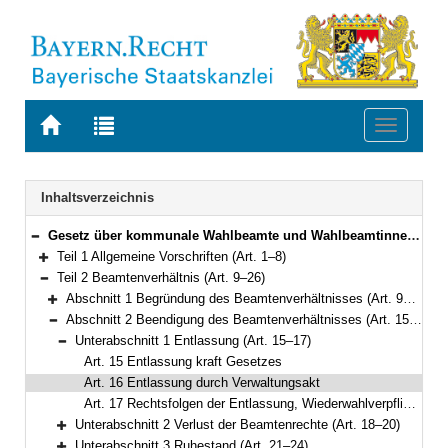
Zur
Zur
Toggle
Startseite
Trefferliste
navigati
von
der
BAYERN.RECHT
letzten
Navigation
Inhaltsverzeichnis
Suche
Gesetz über kommunale Wahlbeamte und Wahlbeamtinnen (Kommunal-Wahlbeamten-Gesetz – KWBG) Vom 24. Juli 2012 (GVBl. S. 366; 2014 S. 20) BayRS 2022-1-I (Art. 1–66)
Bereich reduzieren
Teil 1 Allgemeine Vorschriften (Art. 1–8)
Bereich erweitern
Teil 2 Beamtenverhältnis (Art. 9–26)
Bereich reduzieren
Abschnitt 1 Begründung des Beamtenverhältnisses (Art. 9–14)
Bereich erweitern
Abschnitt 2 Beendigung des Beamtenverhältnisses (Art. 15–26)
Bereich reduzieren
Unterabschnitt 1 Entlassung (Art. 15–17)
Bereich reduzieren
Art. 15 Entlassung kraft Gesetzes
Art. 16 Entlassung durch Verwaltungsakt
Art. 17 Rechtsfolgen der Entlassung, Wiederwahlverpflichtung für berufsmäßige Gemeinderatsmitglieder
Unterabschnitt 2 Verlust der Beamtenrechte (Art. 18–20)
Bereich erweitern
Unterabschnitt 3 Ruhestand (Art. 21–24)