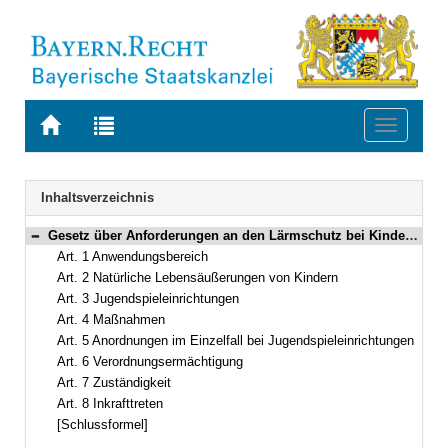
Zur
Zur
Toggle
Startseite
Trefferliste
navigati
von
der
BAYERN.RECHT
letzten
Navigation
Inhaltsverzeichnis
Suche
Gesetz über Anforderungen an den Lärmschutz bei Kinder- und Jugendspieleinrichtungen (KJG) Vom 20. Juli 2011 (GVBl. S. 304) BayRS 2129-1-9-U (Art. 1–8)
Bereich reduzieren
Art. 1 Anwendungsbereich
Art. 2 Natürliche Lebensäußerungen von Kindern
Art. 3 Jugendspieleinrichtungen
Art. 4 Maßnahmen
Art. 5 Anordnungen im Einzelfall bei Jugendspieleinrichtungen
Art. 6 Verordnungsermächtigung
Art. 7 Zuständigkeit
Art. 8 Inkrafttreten
[Schlussformel]