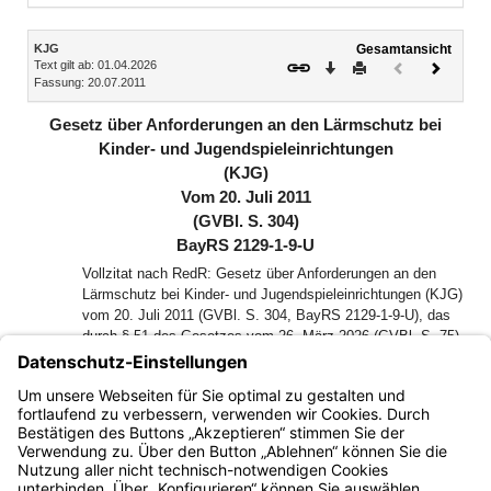
Inhalt
KJG
Gesamtansicht
Text gilt ab: 01.04.2026
Download
Drucken
Vorheriges
Nächste
Fassung: 20.07.2011
Dokument
Dokume
(inaktiv)
Gesetz über Anforderungen an den Lärmschutz bei
Kinder- und Jugendspieleinrichtungen
(KJG)
Vom 20. Juli 2011
(GVBl. S. 304)
BayRS 2129-1-9-U
Vollzitat nach RedR: Gesetz über Anforderungen an den
Lärmschutz bei Kinder- und Jugendspieleinrichtungen (KJG)
vom 20. Juli 2011 (GVBl. S. 304, BayRS 2129-1-9-U), das
durch § 51 des Gesetzes vom 26. März 2026 (GVBl. S. 75)
geändert worden ist
Der Landtag des Freistaates Bayern hat das folgende Gesetz
beschlossen, das hiermit bekannt gemacht wird:
Bayern.de