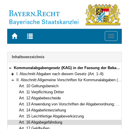
Zur
Zur
Toggle
Startseite
Trefferliste
navigati
von
der
BAYERN.RECHT
letzten
Navigation
Inhaltsverzeichnis
Suche
Kommunalabgabengesetz (KAG) in der Fassung der Bekanntmachung vom 4. April 1993 (GVBl. S. 264) BayRS 2024-1-I (Art. 1–21)
Bereich reduzieren
I. Abschnitt Abgaben nach diesem Gesetz (Art. 1–9)
Bereich erweitern
II. Abschnitt Allgemeine Vorschriften für Kommunalabgaben (Art. 10–17)
Bereich reduzieren
Art. 10 Geltungsbereich
Art. 11 Verpflichtung Dritter
Art. 12 Abgabebescheide
Art. 13 Anwendung von Vorschriften der Abgabenordnung; besondere Vorschriften
Art. 14 Abgabehinterziehung
Art. 15 Leichtfertige Abgabeverkürzung
Art. 16 Abgabegefährdung
Art. 17 Geldbußen