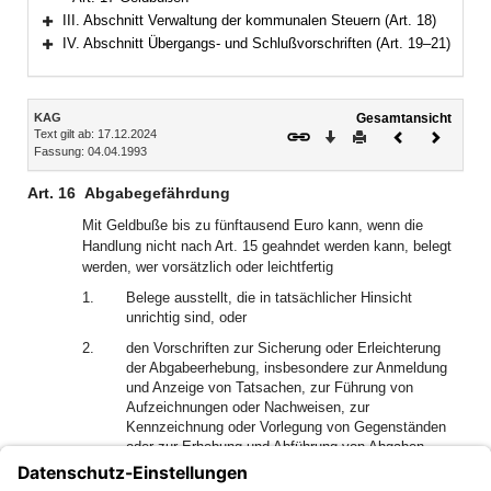
III. Abschnitt Verwaltung der kommunalen Steuern (Art. 18)
Bereich erweitern
IV. Abschnitt Übergangs- und Schlußvorschriften (Art. 19–21)
Bereich erweitern
Inhalt
KAG
Gesamtansicht
Text gilt ab: 17.12.2024
Download
Drucken
Vorheriges
Nächste
Fassung: 04.04.1993
Dokument
Dokume
Art. 16
Abgabegefährdung
Mit Geldbuße bis zu fünftausend Euro kann, wenn die
Handlung nicht nach Art. 15 geahndet werden kann, belegt
werden, wer vorsätzlich oder leichtfertig
1.
Belege ausstellt, die in tatsächlicher Hinsicht
unrichtig sind, oder
2.
den Vorschriften zur Sicherung oder Erleichterung
der Abgabeerhebung, insbesondere zur Anmeldung
und Anzeige von Tatsachen, zur Führung von
Aufzeichnungen oder Nachweisen, zur
Kennzeichnung oder Vorlegung von Gegenständen
oder zur Erhebung und Abführung von Abgaben
zuwiderhandelt,