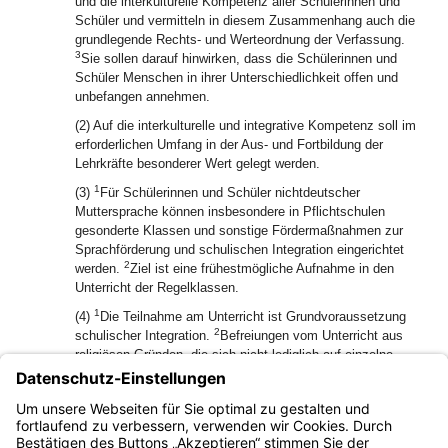
und die interkulturelle Kompetenz aller Schülerinnen und
Schüler und vermitteln in diesem Zusammenhang auch die
grundlegende Rechts- und Werteordnung der Verfassung.
3
Sie sollen darauf hinwirken, dass die Schülerinnen und
Schüler Menschen in ihrer Unterschiedlichkeit offen und
unbefangen annehmen.
(2) Auf die interkulturelle und integrative Kompetenz soll im
erforderlichen Umfang in der Aus- und Fortbildung der
Lehrkräfte besonderer Wert gelegt werden.
1
(3)
Für Schülerinnen und Schüler nichtdeutscher
Muttersprache können insbesondere in Pflichtschulen
gesonderte Klassen und sonstige Fördermaßnahmen zur
Sprachförderung und schulischen Integration eingerichtet
2
werden.
Ziel ist eine frühestmögliche Aufnahme in den
Unterricht der Regelklassen.
1
(4)
Die Teilnahme am Unterricht ist Grundvoraussetzung
2
schulischer Integration.
Befreiungen vom Unterricht aus
religiösen Gründen, die sich nicht lediglich auf einzelne
Tage beschränken, sind auf die verfassungsrechtlich
3
zwingenden Fälle zu beschränken.
Vorrangig sind
organisatorische oder prozedurale Maßnahmen
auszuschöpfen.