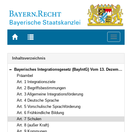
Zur
Zur
Toggle
Startseite
Trefferliste
navigati
von
der
BAYERN.RECHT
letzten
Navigation
Inhaltsverzeichnis
Suche
Bayerisches Integrationsgesetz (BayIntG) Vom 13. Dezember 2016 (GVBl. S. 335) BayRS 26-6-I (Art. 1–18)
Bereich reduzieren
Präambel
Art. 1 Integrationsziele
Art. 2 Begriffsbestimmungen
Art. 3 Allgemeine Integrationsförderung
Art. 4 Deutsche Sprache
Art. 5 Vorschulische Sprachförderung
Art. 6 Frühkindliche Bildung
Art. 7 Schulen
Art. 8 (außer Kraft)
Art. 9 Kommunen