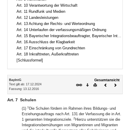
Art. 10 Verantwortung der Wirtschaft
Art. 11 Rundfunk und Medien
Art. 12 Landesleistungen
Art. 13 Achtung der Rechts- und Werteordnung
Art. 14 Unterlaufen der verfassungsmäßigen Ordnung
Art. 15 Bayerischer Integrationsbeauftragter, Bayerischer Integrationsrat
Art. 16 Ausschluss der Klagbarkeit
Art. 17 Einschränkung von Grundrechten
Art. 18 Inkrafttreten, Außerkrafttreten
[Schlussformel]
Inhalt
BayIntG
Gesamtansicht
Text gilt ab: 17.12.2024
Download
Drucken
Vorheriges
Nächste
Fassung: 13.12.2016
Dokument
Dokume
Art. 7
Schulen
1
(1)
Die Schulen fördern im Rahmen ihres Bildungs- und
Erziehungsauftrags nach Art. 131 der Verfassung die in Art.
2
1 genannten Integrationsziele.
Hierzu unterstützen sie die
Integrationsbemühungen von Migrantinnen und Migranten