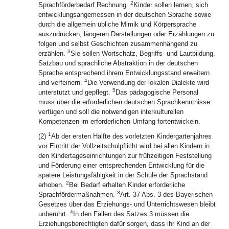
2
Sprachförderbedarf Rechnung.
Kinder sollen lernen, sich
entwicklungsangemessen in der deutschen Sprache sowie
durch die allgemein übliche Mimik und Körpersprache
auszudrücken, längeren Darstellungen oder Erzählungen zu
folgen und selbst Geschichten zusammenhängend zu
3
erzählen.
Sie sollen Wortschatz, Begriffs- und Lautbildung,
Satzbau und sprachliche Abstraktion in der deutschen
Sprache entsprechend ihrem Entwicklungsstand erweitern
4
und verfeinern.
Die Verwendung der lokalen Dialekte wird
5
unterstützt und gepflegt.
Das pädagogische Personal
muss über die erforderlichen deutschen Sprachkenntnisse
verfügen und soll die notwendigen interkulturellen
Kompetenzen im erforderlichen Umfang fortentwickeln.
1
(2)
Ab der ersten Hälfte des vorletzten Kindergartenjahres
vor Eintritt der Vollzeitschulpflicht wird bei allen Kindern in
den Kindertageseinrichtungen zur frühzeitigen Feststellung
und Förderung einer entsprechenden Entwicklung für die
spätere Leistungsfähigkeit in der Schule der Sprachstand
2
erhoben.
Bei Bedarf erhalten Kinder erforderliche
3
Sprachfördermaßnahmen.
Art. 37 Abs. 3 des Bayerischen
Gesetzes über das Erziehungs- und Unterrichtswesen bleibt
4
unberührt.
In den Fällen des Satzes 3 müssen die
Erziehungsberechtigten dafür sorgen, dass ihr Kind an der