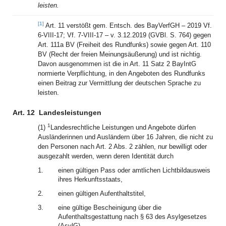
leisten.
[1]
Art. 11 verstößt gem. Entsch. des BayVerfGH – 2019 Vf.
6-VIII-17; Vf. 7-VIII-17 – v. 3.12.2019 (GVBl. S. 764) gegen
Art. 111a BV (Freiheit des Rundfunks) sowie gegen Art. 110
BV (Recht der freien Meinungsäußerung) und ist nichtig.
Davon ausgenommen ist die in Art. 11 Satz 2 BayIntG
normierte Verpflichtung, in den Angeboten des Rundfunks
einen Beitrag zur Vermittlung der deutschen Sprache zu
leisten.
Art. 12
Landesleistungen
1
(1)
Landesrechtliche Leistungen und Angebote dürfen
Ausländerinnen und Ausländern über 16 Jahren, die nicht zu
den Personen nach Art. 2 Abs. 2 zählen, nur bewilligt oder
ausgezahlt werden, wenn deren Identität durch
1.
einen gültigen Pass oder amtlichen Lichtbildausweis
ihres Herkunftsstaats,
2.
einen gültigen Aufenthaltstitel,
3.
eine gültige Bescheinigung über die
Aufenthaltsgestattung nach § 63 des Asylgesetzes
(AsylG),