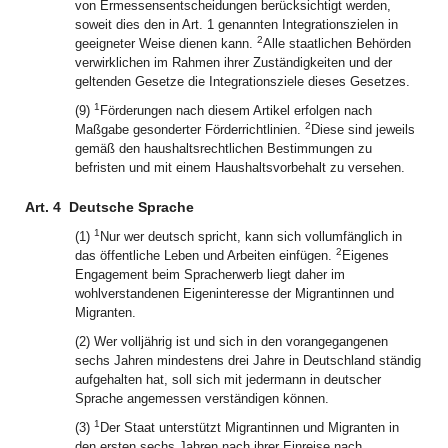
von Ermessensentscheidungen berücksichtigt werden,
soweit dies den in Art. 1 genannten Integrationszielen in
2
geeigneter Weise dienen kann.
Alle staatlichen Behörden
verwirklichen im Rahmen ihrer Zuständigkeiten und der
geltenden Gesetze die Integrationsziele dieses Gesetzes.
1
(9)
Förderungen nach diesem Artikel erfolgen nach
2
Maßgabe gesonderter Förderrichtlinien.
Diese sind jeweils
gemäß den haushaltsrechtlichen Bestimmungen zu
befristen und mit einem Haushaltsvorbehalt zu versehen.
Art. 4
Deutsche Sprache
1
(1)
Nur wer deutsch spricht, kann sich vollumfänglich in
2
das öffentliche Leben und Arbeiten einfügen.
Eigenes
Engagement beim Spracherwerb liegt daher im
wohlverstandenen Eigeninteresse der Migrantinnen und
Migranten.
(2) Wer volljährig ist und sich in den vorangegangenen
sechs Jahren mindestens drei Jahre in Deutschland ständig
aufgehalten hat, soll sich mit jedermann in deutscher
Sprache angemessen verständigen können.
1
(3)
Der Staat unterstützt Migrantinnen und Migranten in
den ersten sechs Jahren nach ihrer Einreise nach