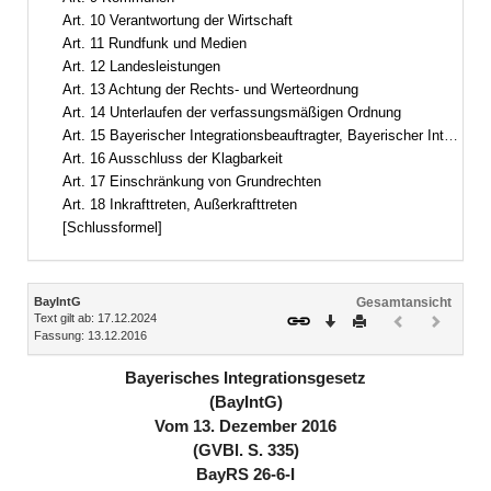
Art. 10 Verantwortung der Wirtschaft
Art. 11 Rundfunk und Medien
Art. 12 Landesleistungen
Art. 13 Achtung der Rechts- und Werteordnung
Art. 14 Unterlaufen der verfassungsmäßigen Ordnung
Art. 15 Bayerischer Integrationsbeauftragter, Bayerischer Integrationsrat
Art. 16 Ausschluss der Klagbarkeit
Art. 17 Einschränkung von Grundrechten
Art. 18 Inkrafttreten, Außerkrafttreten
[Schlussformel]
Inhalt
BayIntG
Gesamtansicht
Text gilt ab: 17.12.2024
Download
Drucken
Vorheriges
Nächste
Fassung: 13.12.2016
Dokument
Dokume
(inaktiv)
(inaktiv)
Bayerisches Integrationsgesetz
(BayIntG)
Vom 13. Dezember 2016
(GVBl. S. 335)
BayRS 26-6-I