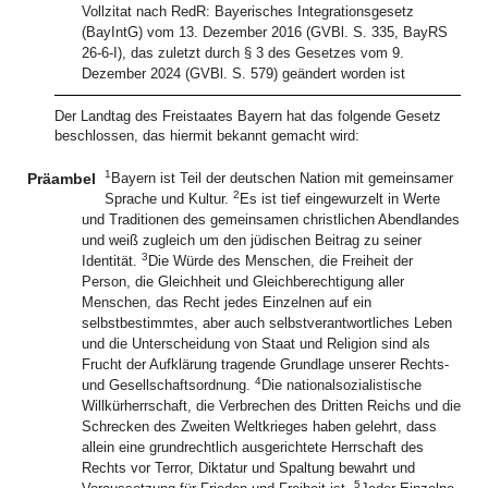
Vollzitat nach RedR: Bayerisches Integrationsgesetz
(BayIntG) vom 13. Dezember 2016 (GVBl. S. 335, BayRS
26-6-I), das zuletzt durch § 3 des Gesetzes vom 9.
Dezember 2024 (GVBl. S. 579) geändert worden ist
Der Landtag des Freistaates Bayern hat das folgende Gesetz
beschlossen, das hiermit bekannt gemacht wird:
1
Präambel
Bayern ist Teil der deutschen Nation mit gemeinsamer
2
Sprache und Kultur.
Es ist tief eingewurzelt in Werte
und Traditionen des gemeinsamen christlichen Abendlandes
und weiß zugleich um den jüdischen Beitrag zu seiner
3
Identität.
Die Würde des Menschen, die Freiheit der
Person, die Gleichheit und Gleichberechtigung aller
Menschen, das Recht jedes Einzelnen auf ein
selbstbestimmtes, aber auch selbstverantwortliches Leben
und die Unterscheidung von Staat und Religion sind als
Frucht der Aufklärung tragende Grundlage unserer Rechts-
4
und Gesellschaftsordnung.
Die nationalsozialistische
Willkürherrschaft, die Verbrechen des Dritten Reichs und die
Schrecken des Zweiten Weltkrieges haben gelehrt, dass
allein eine grundrechtlich ausgerichtete Herrschaft des
Rechts vor Terror, Diktatur und Spaltung bewahrt und
5