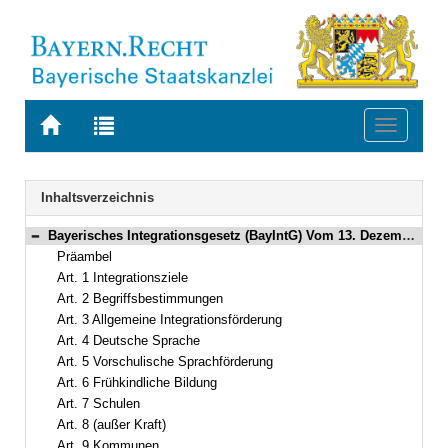
Zur
Zur
Toggle
Startseite
Trefferliste
navigati
von
der
BAYERN.RECHT
letzten
Navigation
Inhaltsverzeichnis
Suche
Bayerisches Integrationsgesetz (BayIntG) Vom 13. Dezember 2016 (GVBl. S. 335) BayRS 26-6-I (Art. 1–18)
Bereich reduzieren
Präambel
Art. 1 Integrationsziele
Art. 2 Begriffsbestimmungen
Art. 3 Allgemeine Integrationsförderung
Art. 4 Deutsche Sprache
Art. 5 Vorschulische Sprachförderung
Art. 6 Frühkindliche Bildung
Art. 7 Schulen
Art. 8 (außer Kraft)
Art. 9 Kommunen