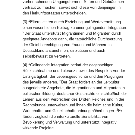
vorherrschenden Umgangsformen, Sitten und Gebräuchen
vertraut zu machen, soweit sich diese von denjenigen in
den Herkunftsstaaten unterscheiden.
1
(3)
Eltern leisten durch Erziehung und Wertevermittlung
einen wesentlichen Beitrag zu einer gelingenden Integration.
2
Der Staat unterstützt Migrantinnen und Migranten durch
geeignete Angebote darin, die tatsächliche Durchsetzung
der Gleichberechtigung von Frauen und Männern in
Deutschland anzunehmen, einzuüben und auch
selbstbewusst zu vertreten.
1
(4)
Gelingende Integration bedarf der gegenseitigen
Rücksichtnahme und Toleranz sowie des Respekts vor der
Einzigartigkeit, der Lebensgeschichte und den Prägungen
2
des jeweils anderen.
Der Staat fördert an der Leitkultur
ausgerichtete Angebote, die Migrantinnen und Migranten in
politischer Bildung, deutscher Geschichte einschließlich der
Lehren aus den Verbrechen des Dritten Reiches und in der
Rechtskunde unterweisen und ihnen die heimische Kultur,
3
Wirtschafts- und Gesellschaftsordnung näherbringen.
Er
fördert zugleich die interkulturelle Sensibilität von
Bevölkerung und Verwaltung und unterstützt integrativ
wirkende Projekte.