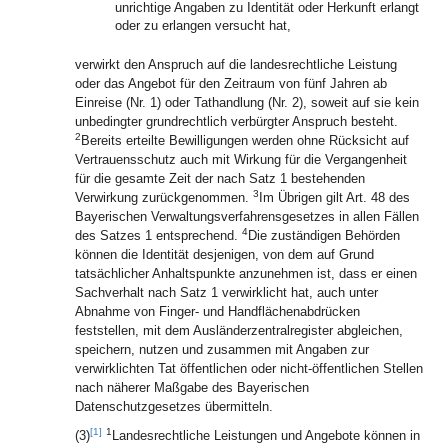
unrichtige Angaben zu Identität oder Herkunft erlangt
oder zu erlangen versucht hat,
verwirkt den Anspruch auf die landesrechtliche Leistung
oder das Angebot für den Zeitraum von fünf Jahren ab
Einreise (Nr. 1) oder Tathandlung (Nr. 2), soweit auf sie kein
unbedingter grundrechtlich verbürgter Anspruch besteht.
2
Bereits erteilte Bewilligungen werden ohne Rücksicht auf
Vertrauensschutz auch mit Wirkung für die Vergangenheit
für die gesamte Zeit der nach Satz 1 bestehenden
3
Verwirkung zurückgenommen.
Im Übrigen gilt Art. 48 des
Bayerischen Verwaltungsverfahrensgesetzes in allen Fällen
4
des Satzes 1 entsprechend.
Die zuständigen Behörden
können die Identität desjenigen, von dem auf Grund
tatsächlicher Anhaltspunkte anzunehmen ist, dass er einen
Sachverhalt nach Satz 1 verwirklicht hat, auch unter
Abnahme von Finger- und Handflächenabdrücken
feststellen, mit dem Ausländerzentralregister abgleichen,
speichern, nutzen und zusammen mit Angaben zur
verwirklichten Tat öffentlichen oder nicht-öffentlichen Stellen
nach näherer Maßgabe des Bayerischen
Datenschutzgesetzes übermitteln.
[1]
1
(3)
Landesrechtliche Leistungen und Angebote können in