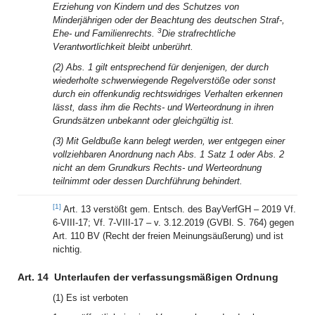
Erziehung von Kindern und des Schutzes von
Minderjährigen oder der Beachtung des deutschen Straf-,
3
Ehe- und Familienrechts.
Die strafrechtliche
Verantwortlichkeit bleibt unberührt.
(2) Abs. 1 gilt entsprechend für denjenigen, der durch
wiederholte schwerwiegende Regelverstöße oder sonst
durch ein offenkundig rechtswidriges Verhalten erkennen
lässt, dass ihm die Rechts- und Werteordnung in ihren
Grundsätzen unbekannt oder gleichgültig ist.
(3) Mit Geldbuße kann belegt werden, wer entgegen einer
vollziehbaren Anordnung nach Abs. 1 Satz 1 oder Abs. 2
nicht an dem Grundkurs Rechts- und Werteordnung
teilnimmt oder dessen Durchführung behindert.
[1]
Art. 13 verstößt gem. Entsch. des BayVerfGH – 2019 Vf.
6-VIII-17; Vf. 7-VIII-17 – v. 3.12.2019 (GVBl. S. 764) gegen
Art. 110 BV (Recht der freien Meinungsäußerung) und ist
nichtig.
Art. 14
Unterlaufen der verfassungsmäßigen Ordnung
(1) Es ist verboten