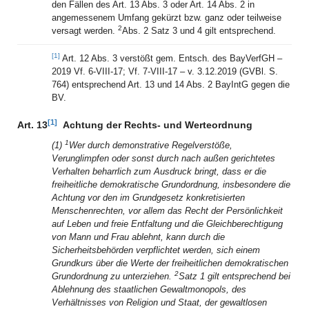
den Fällen des Art. 13 Abs. 3 oder Art. 14 Abs. 2 in
angemessenem Umfang gekürzt bzw. ganz oder teilweise
2
versagt werden.
Abs. 2 Satz 3 und 4 gilt entsprechend.
[1]
Art. 12 Abs. 3 verstößt gem. Entsch. des BayVerfGH –
2019 Vf. 6-VIII-17; Vf. 7-VIII-17 – v. 3.12.2019 (GVBl. S.
764) entsprechend Art. 13 und 14 Abs. 2 BayIntG gegen die
BV.
[1]
Art. 13
Achtung der Rechts- und Werteordnung
1
(1)
Wer durch demonstrative Regelverstöße,
Verunglimpfen oder sonst durch nach außen gerichtetes
Verhalten beharrlich zum Ausdruck bringt, dass er die
freiheitliche demokratische Grundordnung, insbesondere die
Achtung vor den im Grundgesetz konkretisierten
Menschenrechten, vor allem das Recht der Persönlichkeit
auf Leben und freie Entfaltung und die Gleichberechtigung
von Mann und Frau ablehnt, kann durch die
Sicherheitsbehörden verpflichtet werden, sich einem
Grundkurs über die Werte der freiheitlichen demokratischen
2
Grundordnung zu unterziehen.
Satz 1 gilt entsprechend bei
Ablehnung des staatlichen Gewaltmonopols, des
Verhältnisses von Religion und Staat, der gewaltlosen