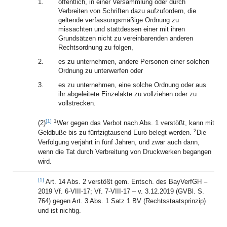
1.
öffentlich, in einer Versammlung oder durch
Verbreiten von Schriften dazu aufzufordern, die
geltende verfassungsmäßige Ordnung zu
missachten und stattdessen einer mit ihren
Grundsätzen nicht zu vereinbarenden anderen
Rechtsordnung zu folgen,
2.
es zu unternehmen, andere Personen einer solchen
Ordnung zu unterwerfen oder
3.
es zu unternehmen, eine solche Ordnung oder aus
ihr abgeleitete Einzelakte zu vollziehen oder zu
vollstrecken.
[1]
1
(2)
Wer gegen das Verbot nach Abs. 1 verstößt, kann mit
2
Geldbuße bis zu fünfzigtausend Euro belegt werden.
Die
Verfolgung verjährt in fünf Jahren, und zwar auch dann,
wenn die Tat durch Verbreitung von Druckwerken begangen
wird.
[1]
Art. 14 Abs. 2 verstößt gem. Entsch. des BayVerfGH –
2019 Vf. 6-VIII-17; Vf. 7-VIII-17 – v. 3.12.2019 (GVBl. S.
764) gegen Art. 3 Abs. 1 Satz 1 BV (Rechtsstaatsprinzip)
und ist nichtig.