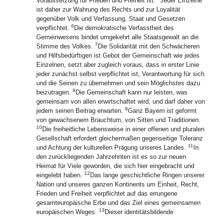
Voraussetzung für Frieden und Freiheit ist.
Jeder Einzelne
ist daher zur Wahrung des Rechts und zur Loyalität
gegenüber Volk und Verfassung, Staat und Gesetzen
6
verpflichtet.
Die demokratische Verfasstheit des
Gemeinwesens bindet umgekehrt alle Staatsgewalt an die
7
Stimme des Volkes.
Die Solidarität mit den Schwächeren
und Hilfsbedürftigen ist Gebot der Gemeinschaft wie jedes
Einzelnen, setzt aber zugleich voraus, dass in erster Linie
jeder zunächst selbst verpflichtet ist, Verantwortung für sich
und die Seinen zu übernehmen und sein Möglichstes dazu
8
beizutragen.
Die Gemeinschaft kann nur leisten, was
gemeinsam von allen erwirtschaftet wird, und darf daher von
9
jedem seinen Beitrag erwarten.
Ganz Bayern ist geformt
von gewachsenem Brauchtum, von Sitten und Traditionen.
10
Die freiheitliche Lebensweise in einer offenen und pluralen
Gesellschaft erfordert gleichermaßen gegenseitige Toleranz
11
und Achtung der kulturellen Prägung unseres Landes.
In
den zurückliegenden Jahrzehnten ist es so zur neuen
Heimat für Viele geworden, die sich hier eingebracht und
12
eingelebt haben.
Das lange geschichtliche Ringen unserer
Nation und unseres ganzen Kontinents um Einheit, Recht,
Frieden und Freiheit verpflichtet auf das errungene
gesamteuropäische Erbe und das Ziel eines gemeinsamen
13
europäischen Weges.
Dieser identitätsbildende