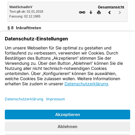
Inhalt
WaldSchadInV
Gesamtansicht
Text gilt ab: 01.01.2018
Download
Drucken
Vorheriges
Nächste
Fassung: 02.12.1965
Dokument
Dokume
(inaktiv)
§ 8
Inkrafttreten
1)
Diese Landesverordnung tritt am 1. Januar 1966 in Kraft
.
1)
[Amtl. Anm.:]
Betrifft die ursprüngliche Fassung vom 2.
Dezember 1965 (GVBl. S. 365)
Bayern.de
BayernPortal
Datenschutz
Impressum
Barrierefreiheit
Hilfe
Kontakt