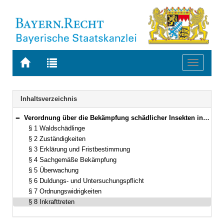
Zur
Zur
Toggle
Startseite
Trefferliste
navigati
von
der
BAYERN.RECHT
letzten
Navigation
Inhaltsverzeichnis
Suche
Verordnung über die Bekämpfung schädlicher Insekten in den Wäldern (Waldschadinsektenverordnung – WaldSchadInV) Vom 2. Dezember 1965 (BayRS V S. 556) BayRS 7903-3-L (§§ 1–8)
Bereich reduzieren
§ 1 Waldschädlinge
§ 2 Zuständigkeiten
§ 3 Erklärung und Fristbestimmung
§ 4 Sachgemäße Bekämpfung
§ 5 Überwachung
§ 6 Duldungs- und Untersuchungspflicht
§ 7 Ordnungswidrigkeiten
§ 8 Inkrafttreten