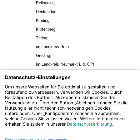
Beilngries,
Denkendorf,
Kinding,
Kipfenberg,
Titting;
im Landkreis Roth
Greding;
im Landkreis Neumarkt i. d. OPf.
Berching;
im Landkreis Regensburg
Hemau.
Bayern.de
BayernPortal
Datenschutz