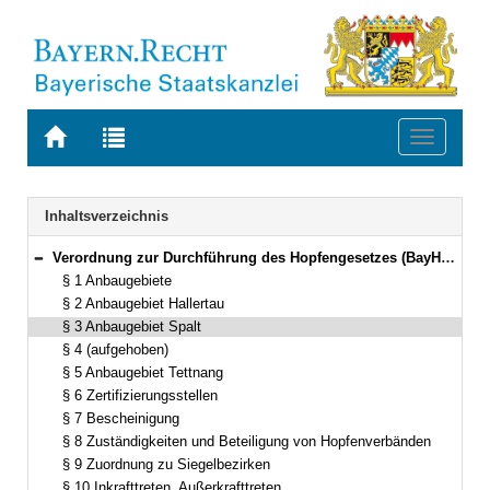
Zur
Zur
Toggle
Startseite
Trefferliste
navigati
von
der
BAYERN.RECHT
letzten
Navigation
Inhaltsverzeichnis
Suche
Verordnung zur Durchführung des Hopfengesetzes (BayHopfDV) Vom 29. April 1997 (GVBl. S. 79) BayRS 7821-10-L (§§ 1–10)
Bereich reduzieren
§ 1 Anbaugebiete
§ 2 Anbaugebiet Hallertau
§ 3 Anbaugebiet Spalt
§ 4 (aufgehoben)
§ 5 Anbaugebiet Tettnang
§ 6 Zertifizierungsstellen
§ 7 Bescheinigung
§ 8 Zuständigkeiten und Beteiligung von Hopfenverbänden
§ 9 Zuordnung zu Siegelbezirken
§ 10 Inkrafttreten, Außerkrafttreten