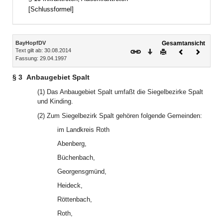
[Schlussformel]
Inhalt
BayHopfDV
Gesamtansicht
Text gilt ab: 30.08.2014
Download
Drucken
Vorheriges
Nächste
Fassung: 29.04.1997
Dokument
Dokume
§ 3
Anbaugebiet Spalt
(1) Das Anbaugebiet Spalt umfaßt die Siegelbezirke Spalt
und Kinding.
(2) Zum Siegelbezirk Spalt gehören folgende Gemeinden:
im Landkreis Roth
Abenberg,
Büchenbach,
Georgensgmünd,
Heideck,
Röttenbach,
Roth,