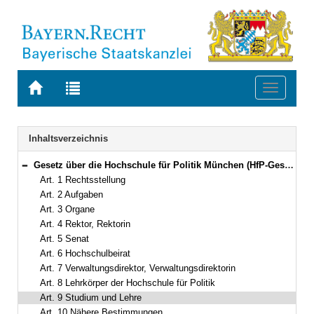
Zur
Zur
Toggle
Startseite
Trefferliste
navigati
von
der
BAYERN.RECHT
letzten
Navigation
Inhaltsverzeichnis
Suche
Gesetz über die Hochschule für Politik München (HfP-Gesetz – HfPG) Vom 27. Oktober 1970 (BayRS IV S. 183) BayRS 2211-2-WK (Art. 1–11)
Bereich reduzieren
Art. 1 Rechtsstellung
Art. 2 Aufgaben
Art. 3 Organe
Art. 4 Rektor, Rektorin
Art. 5 Senat
Art. 6 Hochschulbeirat
Art. 7 Verwaltungsdirektor, Verwaltungsdirektorin
Art. 8 Lehrkörper der Hochschule für Politik
Art. 9 Studium und Lehre
Art. 10 Nähere Bestimmungen