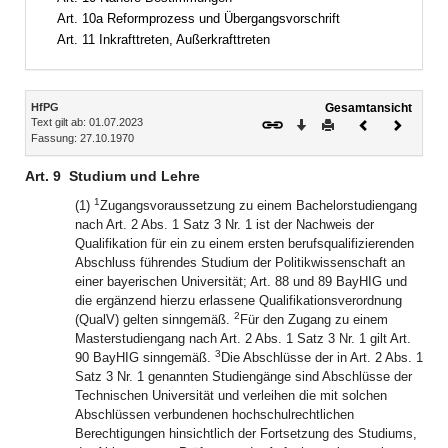
Art. 10a Reformprozess und Übergangsvorschrift
Art. 11 Inkrafttreten, Außerkrafttreten
Inhalt
HfPG
Gesamtansicht
Text gilt ab: 01.07.2023
Download
Drucken
Vorheriges
Nächste
Fassung: 27.10.1970
Dokument
Dokume
Art. 9
Studium und Lehre
1
(1)
Zugangsvoraussetzung zu einem Bachelorstudiengang
nach Art. 2 Abs. 1 Satz 3 Nr. 1 ist der Nachweis der
Qualifikation für ein zu einem ersten berufsqualifizierenden
Abschluss führendes Studium der Politikwissenschaft an
einer bayerischen Universität; Art. 88 und 89 BayHIG und
die ergänzend hierzu erlassene Qualifikationsverordnung
2
(QualV) gelten sinngemäß.
Für den Zugang zu einem
Masterstudiengang nach Art. 2 Abs. 1 Satz 3 Nr. 1 gilt Art.
3
90 BayHIG sinngemäß.
Die Abschlüsse der in Art. 2 Abs. 1
Satz 3 Nr. 1 genannten Studiengänge sind Abschlüsse der
Technischen Universität und verleihen die mit solchen
Abschlüssen verbundenen hochschulrechtlichen
Berechtigungen hinsichtlich der Fortsetzung des Studiums,