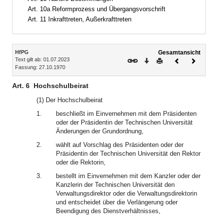
Art. 10a Reformprozess und Übergangsvorschrift
Art. 11 Inkrafttreten, Außerkrafttreten
Inhalt
HfPG
Gesamtansicht
Text gilt ab: 01.07.2023
Download
Drucken
Vorheriges
Nächste
Fassung: 27.10.1970
Dokument
Dokume
Art. 6
Hochschulbeirat
(1) Der Hochschulbeirat
1.
beschließt im Einvernehmen mit dem Präsidenten
oder der Präsidentin der Technischen Universität
Änderungen der Grundordnung,
2.
wählt auf Vorschlag des Präsidenten oder der
Präsidentin der Technischen Universität den Rektor
oder die Rektorin,
3.
bestellt im Einvernehmen mit dem Kanzler oder der
Kanzlerin der Technischen Universität den
Verwaltungsdirektor oder die Verwaltungsdirektorin
und entscheidet über die Verlängerung oder
Beendigung des Dienstverhältnisses,