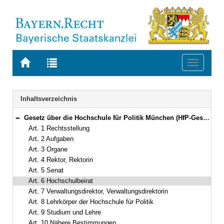
Zur
Zur
Toggle
Startseite
Trefferliste
navigati
von
der
BAYERN.RECHT
letzten
Navigation
Inhaltsverzeichnis
Suche
Gesetz über die Hochschule für Politik München (HfP-Gesetz – HfPG) Vom 27. Oktober 1970 (BayRS IV S. 183) BayRS 2211-2-WK (Art. 1–11)
Bereich reduzieren
Art. 1 Rechtsstellung
Art. 2 Aufgaben
Art. 3 Organe
Art. 4 Rektor, Rektorin
Art. 5 Senat
Art. 6 Hochschulbeirat
Art. 7 Verwaltungsdirektor, Verwaltungsdirektorin
Art. 8 Lehrkörper der Hochschule für Politik
Art. 9 Studium und Lehre
Art. 10 Nähere Bestimmungen