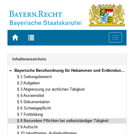
Zur
Zur
Toggle
Startseite
Trefferliste
navigati
von
der
BAYERN.RECHT
letzten
Navigation
Inhaltsverzeichnis
Suche
Bayerische Berufsordnung für Hebammen und Entbindungspfleger (Bayerische Hebammenberufsordnung – BayHebBO) Vom 28. Mai 2013 (GVBl. S. 360) BayRS 2124-1-2-G (§§ 1–10)
Bereich reduzieren
§ 1 Geltungsbereich
§ 2 Aufgaben
§ 3 Abgrenzung zur ärztlichen Tätigkeit
§ 4 Arzneimittel
§ 5 Dokumentation
§ 6 Schweigepflicht
§ 7 Fortbildung
§ 8 Besondere Pflichten bei selbstständiger Tätigkeit
§ 9 Aufsicht
§ 10 Inkrafttreten, Außerkrafttreten