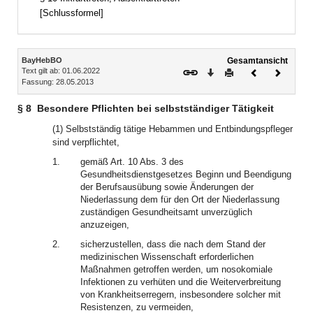
[Schlussformel]
Inhalt
BayHebBO
Gesamtansicht
Text gilt ab: 01.06.2022
Download
Drucken
Vorheriges
Nächste
Fassung: 28.05.2013
Dokument
Dokume
§ 8
Besondere Pflichten bei selbstständiger Tätigkeit
(1) Selbstständig tätige Hebammen und Entbindungspfleger
sind verpflichtet,
1.
gemäß Art. 10 Abs. 3 des
Gesundheitsdienstgesetzes Beginn und Beendigung
der Berufsausübung sowie Änderungen der
Niederlassung dem für den Ort der Niederlassung
zuständigen Gesundheitsamt unverzüglich
anzuzeigen,
2.
sicherzustellen, dass die nach dem Stand der
medizinischen Wissenschaft erforderlichen
Maßnahmen getroffen werden, um nosokomiale
Infektionen zu verhüten und die Weiterverbreitung
von Krankheitserregern, insbesondere solcher mit
Resistenzen, zu vermeiden,