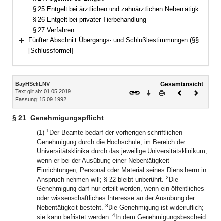
§ 25 Entgelt bei ärztlichen und zahnärztlichen Nebentätigkeiten
§ 26 Entgelt bei privater Tierbehandlung
§ 27 Verfahren
Fünfter Abschnitt Übergangs- und Schlußbestimmungen (§§ 28–31)
Bereich erweitern
[Schlussformel]
Inhalt
BayHSchLNV
Gesamtansicht
Text gilt ab: 01.05.2019
Download
Drucken
Vorheriges
Nächste
Fassung: 15.09.1992
Dokument
Dokume
§ 21
Genehmigungspflicht
1
(1)
Der Beamte bedarf der vorherigen schriftlichen
Genehmigung durch die Hochschule, im Bereich der
Universitätsklinika durch das jeweilige Universitätsklinikum,
wenn er bei der Ausübung einer Nebentätigkeit
Einrichtungen, Personal oder Material seines Dienstherrn in
2
Anspruch nehmen will; § 22 bleibt unberührt.
Die
Genehmigung darf nur erteilt werden, wenn ein öffentliches
oder wissenschaftliches Interesse an der Ausübung der
3
Nebentätigkeit besteht.
Die Genehmigung ist widerruflich;
4
sie kann befristet werden.
In dem Genehmigungsbescheid