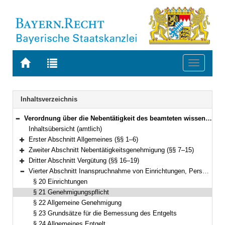
Zur
Zur
Toggle
Startseite
Trefferliste
navigati
von
der
BAYERN.RECHT
letzten
Navigation
Inhaltsverzeichnis
Suche
Verordnung über die Nebentätigkeit des beamteten wissenschaftlichen und künstlerischen Personals an den staatlichen Hochschulen (Bayerische Hochschullehrernebentätigkeitsverordnung – BayHSchLNV) Vom 15. September 1992 (GVBl. S. 428) BayRS 2030-2-23-WK (§§ 1–31)
Bereich reduzieren
Inhaltsübersicht (amtlich)
Erster Abschnitt Allgemeines (§§ 1–6)
Bereich erweitern
Zweiter Abschnitt Nebentätigkeitsgenehmigung (§§ 7–15)
Bereich erweitern
Dritter Abschnitt Vergütung (§§ 16–19)
Bereich erweitern
Vierter Abschnitt Inanspruchnahme von Einrichtungen, Personal oder Material des Dienstherrn (§§ 20–27)
Bereich reduzieren
§ 20 Einrichtungen
§ 21 Genehmigungspflicht
§ 22 Allgemeine Genehmigung
§ 23 Grundsätze für die Bemessung des Entgelts
§ 24 Allgemeines Entgelt