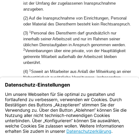
ist der Umfang der zugelassenen Inanspruchnahme
anzugeben.
(2) Auf die Inanspruchnahme von Einrichtungen, Personal
oder Material des Dienstherrn besteht kein Rechtsanspruch.
1
(3)
Personal des Dienstherrn darf grundsätzlich nur
innerhalb seiner Arbeitszeit und nur im Rahmen seiner
üblichen Dienstaufgaben in Anspruch genommen werden.
2
Vereinbarungen über eine private, von der Haupttätigkeit
getrennte Mitarbeit außerhalb der Arbeitszeit bleiben
unberührt.
1
(4)
Soweit an Mitarbeiter aus Anlaß der Mitwirkung an einer
Nebentätigkeit zusätzliche Vergütungen, insbesondere
Mitarbeiterbeteiligungen gemäß Art. 6 Abs. 2 BayHSchPG,
gezahlt werden, kann die Hochschule von dem Beamten
2
darüber Auskunft verlangen.
Dem Staatsministerium ist auf
Anforderung zu berichten.
Bayern.de
BayernPortal
Datenschutz