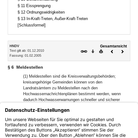
§ 11 Eissprengung
§ 12 Ordnungswidrigkeiten
§ 13 In-Kraft-Treten, Außer-Kraft-Treten
[Schlussformel]
Inhalt
HNDV
Gesamtansicht
Text gilt ab: 01.12.2010
Download
Drucken
Vorheriges
Nächste
Fassung: 01.02.2005
Dokument
Dokume
§ 6
Meldestellen
(1) Meldestellen sind die Kreisverwaltungsbehörden;
kreisangehörige Gemeinden können von den
Landratsämtern zu Meldestellen nach den
Hochwassernachrichtenplänen bestimmt werden, wenn
dadurch Hochwasserwarnungen schneller und sicherer
verbreitet werden können.
(2) Die Meldestellen haben eingegangene
Hochwasserwarnungen nach den
Hochwassernachrichtenplänen unverändert weiterzugeben.