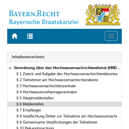
Zur
Zur
Toggle
Startseite
Trefferliste
navigati
von
der
BAYERN.RECHT
letzten
Navigation
Inhaltsverzeichnis
Suche
Verordnung über den Hochwassernachrichtendienst (HNDV) Vom 10. Januar 2005 (GVBl. S. 11) BayRS 753-1-8-U (§§ 1–13)
Bereich reduzieren
§ 1 Zweck und Aufgabe des Hochwassernachrichtendienstes
§ 2 Teilnehmer am Hochwassernachrichtendienst
§ 3 Hochwassernachrichtenzentrale
§ 4 Hochwasservorhersagezentralen
§ 5 Hauptmeldestellen
§ 6 Meldestellen
§ 7 Empfänger
§ 8 Verpflichtung Dritter zur Teilnahme am Hochwassernachrichtendienst
§ 9 Gemeinsame Verpflichtungen der Teilnehmer
§ 10 Bekanntmachung