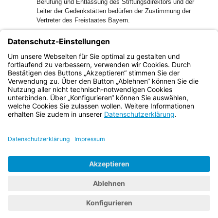
Berufung und Entlassung des Stiftungsdirektors und der
Leiter der Gedenkstätten bedürfen der Zustimmung der
Vertreter des Freistaates Bayern.
(4) Der Stiftungsrat beruft die Mitglieder des Kuratoriums
und des Wissenschaftlichen Beirats.
(5) Der Stiftungsrat überwacht die Ausführung seiner
Beschlüsse durch den Stiftungsdirektor.
Bayern.de
BayernPortal
Datenschutz
Impressum
Barrierefreiheit
Hilfe
Kontakt
Kontrastwechsel
Schriftgröße