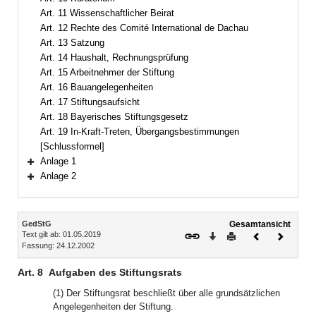
Art. 11 Wissenschaftlicher Beirat
Art. 12 Rechte des Comité International de Dachau
Art. 13 Satzung
Art. 14 Haushalt, Rechnungsprüfung
Art. 15 Arbeitnehmer der Stiftung
Art. 16 Bauangelegenheiten
Art. 17 Stiftungsaufsicht
Art. 18 Bayerisches Stiftungsgesetz
Art. 19 In-Kraft-Treten, Übergangsbestimmungen
[Schlussformel]
Anlage 1
Bereich erweitern
Anlage 2
Bereich erweitern
Inhalt
GedStG
Gesamtansicht
Text gilt ab: 01.05.2019
Download
Drucken
Vorheriges
Nächste
Fassung: 24.12.2002
Dokument
Dokume
Art. 8
Aufgaben des Stiftungsrats
(1) Der Stiftungsrat beschließt über alle grundsätzlichen
Angelegenheiten der Stiftung.