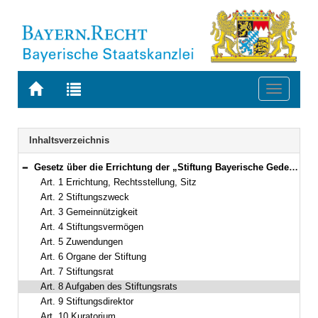
Zur
Zur
Toggle
Startseite
Trefferliste
navigati
von
der
BAYERN.RECHT
letzten
Navigation
Inhaltsverzeichnis
Suche
Gesetz über die Errichtung der „Stiftung Bayerische Gedenkstätten“ (Gedenkstättenstiftungsgesetz – GedStG) Vom 24. Dezember 2002 (GVBl. S. 931) BayRS 282-2-12-K (Art. 1–19)
Bereich reduzieren
Art. 1 Errichtung, Rechtsstellung, Sitz
Art. 2 Stiftungszweck
Art. 3 Gemeinnützigkeit
Art. 4 Stiftungsvermögen
Art. 5 Zuwendungen
Art. 6 Organe der Stiftung
Art. 7 Stiftungsrat
Art. 8 Aufgaben des Stiftungsrats
Art. 9 Stiftungsdirektor
Art. 10 Kuratorium