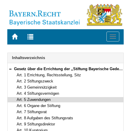
Zur
Zur
Toggle
Startseite
Trefferliste
navigati
von
der
BAYERN.RECHT
letzten
Navigation
Inhaltsverzeichnis
Suche
Gesetz über die Errichtung der „Stiftung Bayerische Gedenkstätten“ (Gedenkstättenstiftungsgesetz – GedStG) Vom 24. Dezember 2002 (GVBl. S. 931) BayRS 282-2-12-K (Art. 1–19)
Bereich reduzieren
Art. 1 Errichtung, Rechtsstellung, Sitz
Art. 2 Stiftungszweck
Art. 3 Gemeinnützigkeit
Art. 4 Stiftungsvermögen
Art. 5 Zuwendungen
Art. 6 Organe der Stiftung
Art. 7 Stiftungsrat
Art. 8 Aufgaben des Stiftungsrats
Art. 9 Stiftungsdirektor
Art. 10 Kuratorium