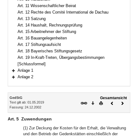
Art. 11 Wissenschaftlicher Beirat
Art. 12 Rechte des Comité International de Dachau
Art. 13 Satzung
Art. 14 Haushalt, Rechnungsprüfung
Art. 15 Arbeitnehmer der Stiftung
Art. 16 Bauangelegenheiten
Art. 17 Stiftungsaufsicht
Art. 18 Bayerisches Stiftungsgesetz
Art. 19 In-Kraft-Treten, Übergangsbestimmungen
[Schlussformel]
Anlage 1
Bereich erweitern
Anlage 2
Bereich erweitern
Inhalt
GedStG
Gesamtansicht
Text gilt ab: 01.05.2019
Download
Drucken
Vorheriges
Nächste
Fassung: 24.12.2002
Dokument
Dokume
Art. 5
Zuwendungen
(1) Zur Deckung der Kosten für den Erhalt, die Verwaltung
und den Betrieb der Gedenkstätten einschließlich der