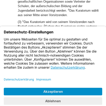
gesellschaftlichen Organisationen sowie Vertreter der
Schulen, der außerschulischen Bildung und der
4
Jugendarbeit berücksichtigt werden.
Das Kuratorium wählt
aus seiner Mitte einen Vorsitzenden.
1
(3)
Das Kuratorium wird von seinem Vorsitzenden nach
2
Bedarf einberufen.
Sofern das Kuratorium nichts anderes
beschließt, nehmen der Stiftungsdirektor und die Leiter der
3
Gedenkstätten beratend an den Sitzungen teil.
Sonstige
Mitarbeiter der Stiftung können nach Bedarf zugezogen
werden.
Bayern.de
BayernPortal
Datenschutz
Impressum
Barrierefreiheit
Hilfe
Kontakt