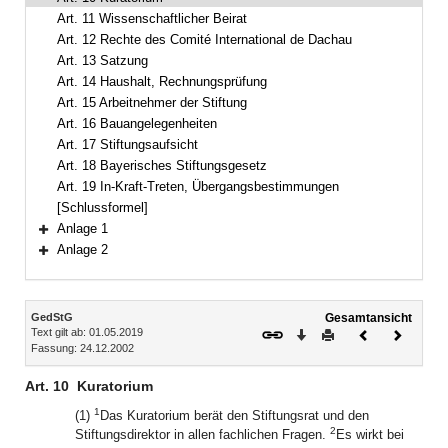
Art. 11 Wissenschaftlicher Beirat
Art. 12 Rechte des Comité International de Dachau
Art. 13 Satzung
Art. 14 Haushalt, Rechnungsprüfung
Art. 15 Arbeitnehmer der Stiftung
Art. 16 Bauangelegenheiten
Art. 17 Stiftungsaufsicht
Art. 18 Bayerisches Stiftungsgesetz
Art. 19 In-Kraft-Treten, Übergangsbestimmungen
[Schlussformel]
Anlage 1
Bereich erweitern
Anlage 2
Bereich erweitern
Inhalt
GedStG
Gesamtansicht
Text gilt ab: 01.05.2019
Download
Drucken
Vorheriges
Nächste
Fassung: 24.12.2002
Dokument
Dokume
Art. 10
Kuratorium
1
(1)
Das Kuratorium berät den Stiftungsrat und den
2
Stiftungsdirektor in allen fachlichen Fragen.
Es wirkt bei