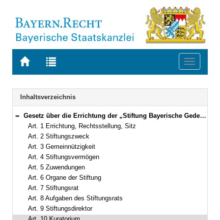
Zur
Zur
Toggle
Startseite
Trefferliste
navigati
von
der
BAYERN.RECHT
letzten
Navigation
Inhaltsverzeichnis
Suche
Gesetz über die Errichtung der „Stiftung Bayerische Gedenkstätten“ (Gedenkstättenstiftungsgesetz – GedStG) Vom 24. Dezember 2002 (GVBl. S. 931) BayRS 282-2-12-K (Art. 1–19)
Bereich reduzieren
Art. 1 Errichtung, Rechtsstellung, Sitz
Art. 2 Stiftungszweck
Art. 3 Gemeinnützigkeit
Art. 4 Stiftungsvermögen
Art. 5 Zuwendungen
Art. 6 Organe der Stiftung
Art. 7 Stiftungsrat
Art. 8 Aufgaben des Stiftungsrats
Art. 9 Stiftungsdirektor
Art. 10 Kuratorium