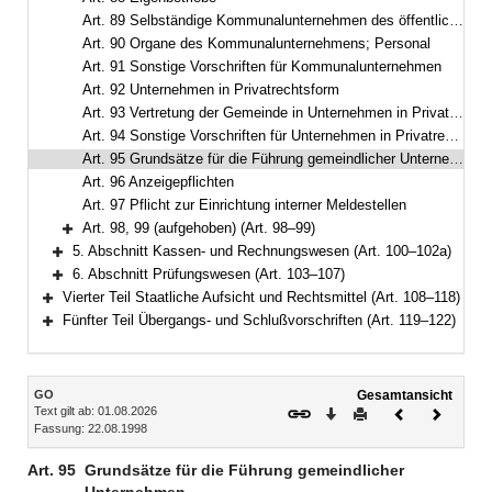
Art. 89 Selbständige Kommunalunternehmen des öffentlichen Rechts
Art. 90 Organe des Kommunalunternehmens; Personal
Art. 91 Sonstige Vorschriften für Kommunalunternehmen
Art. 92 Unternehmen in Privatrechtsform
Art. 93 Vertretung der Gemeinde in Unternehmen in Privatrechtsform
Art. 94 Sonstige Vorschriften für Unternehmen in Privatrechtsform
Art. 95 Grundsätze für die Führung gemeindlicher Unternehmen
Art. 96 Anzeigepflichten
Art. 97 Pflicht zur Einrichtung interner Meldestellen
Art. 98, 99 (aufgehoben) (Art. 98–99)
Bereich erweitern
5. Abschnitt Kassen- und Rechnungswesen (Art. 100–102a)
Bereich erweitern
6. Abschnitt Prüfungswesen (Art. 103–107)
Bereich erweitern
Vierter Teil Staatliche Aufsicht und Rechtsmittel (Art. 108–118)
Bereich erweitern
Fünfter Teil Übergangs- und Schlußvorschriften (Art. 119–122)
Bereich erweitern
Inhalt
GO
Gesamtansicht
Text gilt ab: 01.08.2026
Download
Drucken
Vorheriges
Nächste
Fassung: 22.08.1998
Dokument
Dokume
Art. 95
Grundsätze für die Führung gemeindlicher