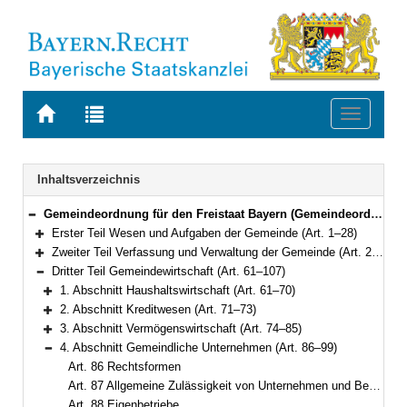
Zur
Zur
Toggle
Startseite
Trefferliste
navigati
von
der
BAYERN.RECHT
letzten
Navigation
Inhaltsverzeichnis
Suche
Gemeindeordnung für den Freistaat Bayern (Gemeindeordnung – GO) in der Fassung der Bekanntmachung vom 22. August 1998 (GVBl. S. 796) BayRS 2020-1-1-I (Art. 1–122)
Bereich reduzieren
Erster Teil Wesen und Aufgaben der Gemeinde (Art. 1–28)
Bereich erweitern
Zweiter Teil Verfassung und Verwaltung der Gemeinde (Art. 29–60a)
Bereich erweitern
Dritter Teil Gemeindewirtschaft (Art. 61–107)
Bereich reduzieren
1. Abschnitt Haushaltswirtschaft (Art. 61–70)
Bereich erweitern
2. Abschnitt Kreditwesen (Art. 71–73)
Bereich erweitern
3. Abschnitt Vermögenswirtschaft (Art. 74–85)
Bereich erweitern
4. Abschnitt Gemeindliche Unternehmen (Art. 86–99)
Bereich reduzieren
Art. 86 Rechtsformen
Art. 87 Allgemeine Zulässigkeit von Unternehmen und Beteiligungen
Art. 88 Eigenbetriebe