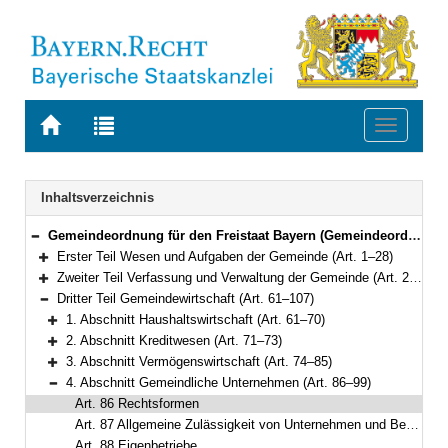
Zur
Zur
Toggle
Startseite
Trefferliste
navigati
von
der
BAYERN.RECHT
letzten
Navigation
Inhaltsverzeichnis
Suche
Gemeindeordnung für den Freistaat Bayern (Gemeindeordnung – GO) in der Fassung der Bekanntmachung vom 22. August 1998 (GVBl. S. 796) BayRS 2020-1-1-I (Art. 1–122)
Bereich reduzieren
Erster Teil Wesen und Aufgaben der Gemeinde (Art. 1–28)
Bereich erweitern
Zweiter Teil Verfassung und Verwaltung der Gemeinde (Art. 29–60a)
Bereich erweitern
Dritter Teil Gemeindewirtschaft (Art. 61–107)
Bereich reduzieren
1. Abschnitt Haushaltswirtschaft (Art. 61–70)
Bereich erweitern
2. Abschnitt Kreditwesen (Art. 71–73)
Bereich erweitern
3. Abschnitt Vermögenswirtschaft (Art. 74–85)
Bereich erweitern
4. Abschnitt Gemeindliche Unternehmen (Art. 86–99)
Bereich reduzieren
Art. 86 Rechtsformen
Art. 87 Allgemeine Zulässigkeit von Unternehmen und Beteiligungen
Art. 88 Eigenbetriebe