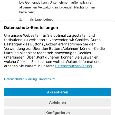
Die Gemeinde kann Unternehmen außerhalb ihrer
allgemeinen Verwaltung in folgenden Rechtsformen
betreiben:
1.
als Eigenbetrieb,
2.
als selbständiges Kommunalunternehmen des
öffentlichen Rechts,
3.
in den Rechtsformen des Privatrechts.
Bayern.de
BayernPortal
Datenschutz
Impressum
Barrierefreiheit
Hilfe
Kontakt
Kontrastwechsel
Schriftgröße