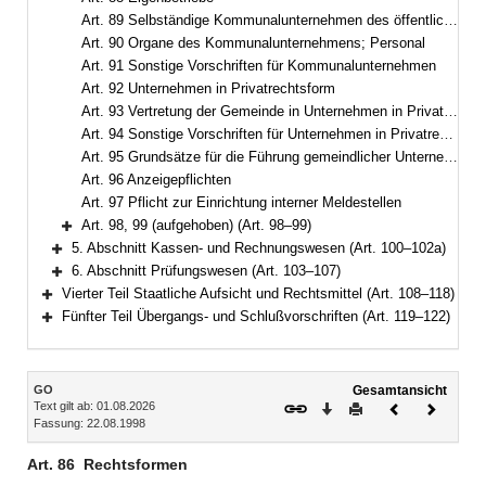
Art. 89 Selbständige Kommunalunternehmen des öffentlichen Rechts
Art. 90 Organe des Kommunalunternehmens; Personal
Art. 91 Sonstige Vorschriften für Kommunalunternehmen
Art. 92 Unternehmen in Privatrechtsform
Art. 93 Vertretung der Gemeinde in Unternehmen in Privatrechtsform
Art. 94 Sonstige Vorschriften für Unternehmen in Privatrechtsform
Art. 95 Grundsätze für die Führung gemeindlicher Unternehmen
Art. 96 Anzeigepflichten
Art. 97 Pflicht zur Einrichtung interner Meldestellen
Art. 98, 99 (aufgehoben) (Art. 98–99)
Bereich erweitern
5. Abschnitt Kassen- und Rechnungswesen (Art. 100–102a)
Bereich erweitern
6. Abschnitt Prüfungswesen (Art. 103–107)
Bereich erweitern
Vierter Teil Staatliche Aufsicht und Rechtsmittel (Art. 108–118)
Bereich erweitern
Fünfter Teil Übergangs- und Schlußvorschriften (Art. 119–122)
Bereich erweitern
Inhalt
GO
Gesamtansicht
Text gilt ab: 01.08.2026
Download
Drucken
Vorheriges
Nächste
Fassung: 22.08.1998
Dokument
Dokume
Art. 86
Rechtsformen