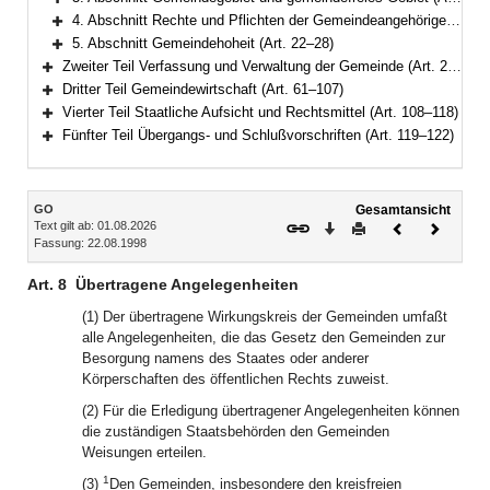
Bereich erweitern
4. Abschnitt Rechte und Pflichten der Gemeindeangehörigen (Art. 15–21)
Bereich erweitern
5. Abschnitt Gemeindehoheit (Art. 22–28)
Bereich erweitern
Zweiter Teil Verfassung und Verwaltung der Gemeinde (Art. 29–60a)
Bereich erweitern
Dritter Teil Gemeindewirtschaft (Art. 61–107)
Bereich erweitern
Vierter Teil Staatliche Aufsicht und Rechtsmittel (Art. 108–118)
Bereich erweitern
Fünfter Teil Übergangs- und Schlußvorschriften (Art. 119–122)
Bereich erweitern
Inhalt
GO
Gesamtansicht
Text gilt ab: 01.08.2026
Download
Drucken
Vorheriges
Nächste
Fassung: 22.08.1998
Dokument
Dokume
Art. 8
Übertragene Angelegenheiten
(1) Der übertragene Wirkungskreis der Gemeinden umfaßt
alle Angelegenheiten, die das Gesetz den Gemeinden zur
Besorgung namens des Staates oder anderer
Körperschaften des öffentlichen Rechts zuweist.
(2) Für die Erledigung übertragener Angelegenheiten können
die zuständigen Staatsbehörden den Gemeinden
Weisungen erteilen.
1
(3)
Den Gemeinden, insbesondere den kreisfreien