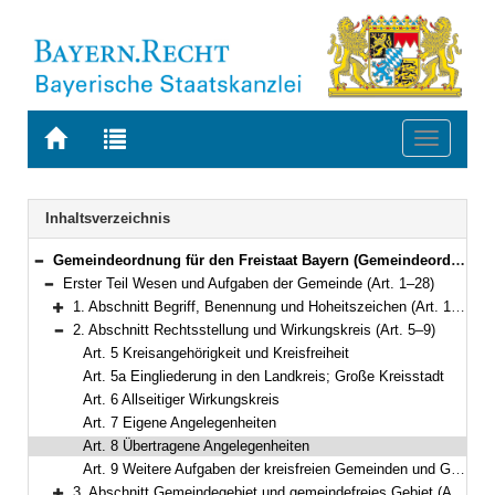
Zur
Zur
Toggle
Startseite
Trefferliste
navigati
von
der
BAYERN.RECHT
letzten
Navigation
Inhaltsverzeichnis
Suche
Gemeindeordnung für den Freistaat Bayern (Gemeindeordnung – GO) in der Fassung der Bekanntmachung vom 22. August 1998 (GVBl. S. 796) BayRS 2020-1-1-I (Art. 1–122)
Bereich reduzieren
Erster Teil Wesen und Aufgaben der Gemeinde (Art. 1–28)
Bereich reduzieren
1. Abschnitt Begriff, Benennung und Hoheitszeichen (Art. 1–4)
Bereich erweitern
2. Abschnitt Rechtsstellung und Wirkungskreis (Art. 5–9)
Bereich reduzieren
Art. 5 Kreisangehörigkeit und Kreisfreiheit
Art. 5a Eingliederung in den Landkreis; Große Kreisstadt
Art. 6 Allseitiger Wirkungskreis
Art. 7 Eigene Angelegenheiten
Art. 8 Übertragene Angelegenheiten
Art. 9 Weitere Aufgaben der kreisfreien Gemeinden und Großen Kreisstädte
3. Abschnitt Gemeindegebiet und gemeindefreies Gebiet (Art. 10–14)