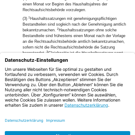
einen Monat vor Beginn des Haushaltsjahres der
Rechtsaufsichtsbehörde vorzulegen.
1
(3)
Haushaltssatzungen mit genehmigungspflichtigen
Bestandteilen sind sogleich nach der Genehmigung amtlich
2
bekanntzumachen.
Haushaltssatzungen ohne solche
Bestandteile sind frühestens einen Monat nach der Vorlage
an die Rechtsaufsichtsbehörde amtlich bekanntzumachen,
sofern nicht die Rechtsaufsichtsbehörde die Satzung
3
beanstandet.
Gleichzeitig ist die Haushaltssatzung samt
ihren Anlagen bis zur nächsten amtlichen Bekanntmachung
einer Haushaltssatzung öffentlich zugänglich zu machen;
darauf ist in der amtlichen Bekanntmachung der
Haushaltssatzung hinzuweisen.
Bayern.de
BayernPortal
Datenschutz
Impressum
Barrierefreiheit