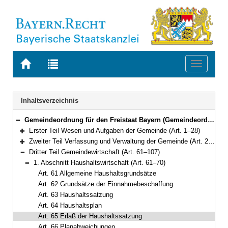
Zur
Zur
Toggle
Startseite
Trefferliste
navigati
von
der
BAYERN.RECHT
letzten
Navigation
Inhaltsverzeichnis
Suche
Gemeindeordnung für den Freistaat Bayern (Gemeindeordnung – GO) in der Fassung der Bekanntmachung vom 22. August 1998 (GVBl. S. 796) BayRS 2020-1-1-I (Art. 1–122)
Bereich reduzieren
Erster Teil Wesen und Aufgaben der Gemeinde (Art. 1–28)
Bereich erweitern
Zweiter Teil Verfassung und Verwaltung der Gemeinde (Art. 29–60a)
Bereich erweitern
Dritter Teil Gemeindewirtschaft (Art. 61–107)
Bereich reduzieren
1. Abschnitt Haushaltswirtschaft (Art. 61–70)
Bereich reduzieren
Art. 61 Allgemeine Haushaltsgrundsätze
Art. 62 Grundsätze der Einnahmebeschaffung
Art. 63 Haushaltssatzung
Art. 64 Haushaltsplan
Art. 65 Erlaß der Haushaltssatzung
Art. 66 Planabweichungen