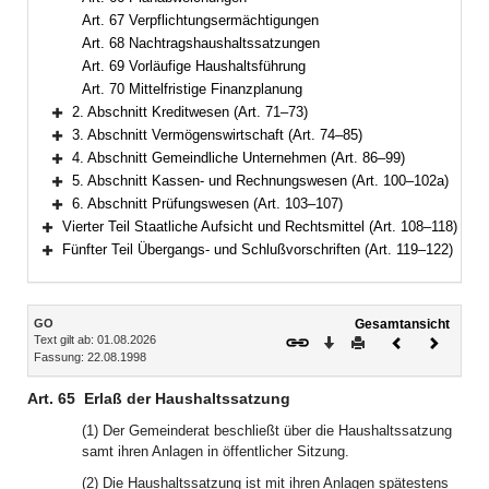
Art. 67 Verpflichtungsermächtigungen
Art. 68 Nachtragshaushaltssatzungen
Art. 69 Vorläufige Haushaltsführung
Art. 70 Mittelfristige Finanzplanung
2. Abschnitt Kreditwesen (Art. 71–73)
Bereich erweitern
3. Abschnitt Vermögenswirtschaft (Art. 74–85)
Bereich erweitern
4. Abschnitt Gemeindliche Unternehmen (Art. 86–99)
Bereich erweitern
5. Abschnitt Kassen- und Rechnungswesen (Art. 100–102a)
Bereich erweitern
6. Abschnitt Prüfungswesen (Art. 103–107)
Bereich erweitern
Vierter Teil Staatliche Aufsicht und Rechtsmittel (Art. 108–118)
Bereich erweitern
Fünfter Teil Übergangs- und Schlußvorschriften (Art. 119–122)
Bereich erweitern
Inhalt
GO
Gesamtansicht
Text gilt ab: 01.08.2026
Download
Drucken
Vorheriges
Nächste
Fassung: 22.08.1998
Dokument
Dokume
Art. 65
Erlaß der Haushaltssatzung
(1) Der Gemeinderat beschließt über die Haushaltssatzung
samt ihren Anlagen in öffentlicher Sitzung.
(2) Die Haushaltssatzung ist mit ihren Anlagen spätestens