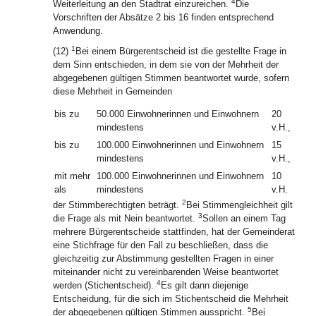
4
Weiterleitung an den Stadtrat einzureichen.
Die
Vorschriften der Absätze 2 bis 16 finden entsprechend
Anwendung.
1
(12)
Bei einem Bürgerentscheid ist die gestellte Frage in
dem Sinn entschieden, in dem sie von der Mehrheit der
abgegebenen gültigen Stimmen beantwortet wurde, sofern
diese Mehrheit in Gemeinden
bis zu
50.000 Einwohnerinnen und Einwohnern
20
mindestens
v.H.,
bis zu
100.000 Einwohnerinnen und Einwohnern
15
mindestens
v.H.,
mit mehr
100.000 Einwohnerinnen und Einwohnern
10
als
mindestens
v.H.
2
der Stimmberechtigten beträgt.
Bei Stimmengleichheit gilt
3
die Frage als mit Nein beantwortet.
Sollen an einem Tag
mehrere Bürgerentscheide stattfinden, hat der Gemeinderat
eine Stichfrage für den Fall zu beschließen, dass die
gleichzeitig zur Abstimmung gestellten Fragen in einer
miteinander nicht zu vereinbarenden Weise beantwortet
4
werden (Stichentscheid).
Es gilt dann diejenige
Entscheidung, für die sich im Stichentscheid die Mehrheit
5
der abgegebenen gültigen Stimmen ausspricht.
Bei