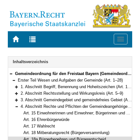
Zur
Zur
Toggle
Startseite
Trefferliste
navigati
von
der
BAYERN.RECHT
letzten
Navigation
Inhaltsverzeichnis
Suche
Gemeindeordnung für den Freistaat Bayern (Gemeindeordnung – GO) in der Fassung der Bekanntmachung vom 22. August 1998 (GVBl. S. 796) BayRS 2020-1-1-I (Art. 1–122)
Bereich reduzieren
Erster Teil Wesen und Aufgaben der Gemeinde (Art. 1–28)
Bereich reduzieren
1. Abschnitt Begriff, Benennung und Hoheitszeichen (Art. 1–4)
Bereich erweitern
2. Abschnitt Rechtsstellung und Wirkungskreis (Art. 5–9)
Bereich erweitern
3. Abschnitt Gemeindegebiet und gemeindefreies Gebiet (Art. 10–14)
Bereich erweitern
4. Abschnitt Rechte und Pflichten der Gemeindeangehörigen (Art. 15–21)
Bereich reduzieren
Art. 15 Einwohnerinnen und Einwohner; Bürgerinnen und Bürger
Art. 16 Ehrenbürgerwürde
Art. 17 Wahlrecht
Art. 18 Mitberatungsrecht (Bürgerversammlung)
Art. 18a Bürgerbegehren und Bürgerentscheid