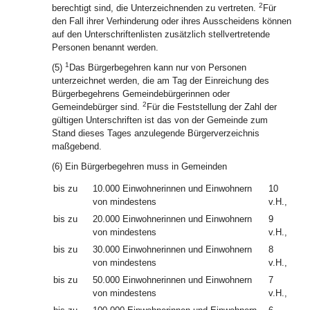
2
berechtigt sind, die Unterzeichnenden zu vertreten.
Für
den Fall ihrer Verhinderung oder ihres Ausscheidens können
auf den Unterschriftenlisten zusätzlich stellvertretende
Personen benannt werden.
1
(5)
Das Bürgerbegehren kann nur von Personen
unterzeichnet werden, die am Tag der Einreichung des
Bürgerbegehrens Gemeindebürgerinnen oder
2
Gemeindebürger sind.
Für die Feststellung der Zahl der
gültigen Unterschriften ist das von der Gemeinde zum
Stand dieses Tages anzulegende Bürgerverzeichnis
maßgebend.
(6) Ein Bürgerbegehren muss in Gemeinden
bis zu
10.000 Einwohnerinnen und Einwohnern
10
von mindestens
v.H.,
bis zu
20.000 Einwohnerinnen und Einwohnern
9
von mindestens
v.H.,
bis zu
30.000 Einwohnerinnen und Einwohnern
8
von mindestens
v.H.,
bis zu
50.000 Einwohnerinnen und Einwohnern
7
von mindestens
v.H.,