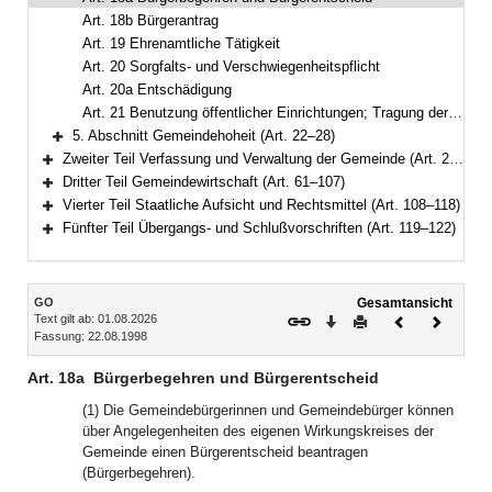
Art. 18b Bürgerantrag
Art. 19 Ehrenamtliche Tätigkeit
Art. 20 Sorgfalts- und Verschwiegenheitspflicht
Art. 20a Entschädigung
Art. 21 Benutzung öffentlicher Einrichtungen; Tragung der Gemeindelasten
5. Abschnitt Gemeindehoheit (Art. 22–28)
Bereich erweitern
Zweiter Teil Verfassung und Verwaltung der Gemeinde (Art. 29–60a)
Bereich erweitern
Dritter Teil Gemeindewirtschaft (Art. 61–107)
Bereich erweitern
Vierter Teil Staatliche Aufsicht und Rechtsmittel (Art. 108–118)
Bereich erweitern
Fünfter Teil Übergangs- und Schlußvorschriften (Art. 119–122)
Bereich erweitern
Inhalt
GO
Gesamtansicht
Text gilt ab: 01.08.2026
Download
Drucken
Vorheriges
Nächste
Fassung: 22.08.1998
Dokument
Dokume
Art. 18a
Bürgerbegehren und Bürgerentscheid
(1) Die Gemeindebürgerinnen und Gemeindebürger können
über Angelegenheiten des eigenen Wirkungskreises der
Gemeinde einen Bürgerentscheid beantragen
(Bürgerbegehren).