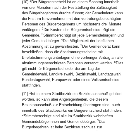
1
(10)
Der Bürgerentscheid ist an einem Sonntag innerhalb
von drei Monaten nach der Feststellung der Zulässigkeit
des Bürgerbegehrens durchzuführen; der Gemeinderat kann
die Frist im Einvernehmen mit den vertretungsberechtigten
Personen des Bürgerbegehrens um höchstens drei Monate
2
verlängern.
Die Kosten des Bürgerentscheids trägt die
3
Gemeinde.
Stimmberechtigt ist jede Gemeindebürgerin und
4
jeder Gemeindebürger.
Die Möglichkeit der brieflichen
5
Abstimmung ist zu gewährleisten.
Der Gemeinderat kann
beschließen, dass die Abstimmungsscheine mit
Briefabstimmungsunterlagen ohne vorherigen Antrag an alle
6
abstimmungsberechtigten Personen versandt werden.
Dies
gilt nicht für Bürgerentscheide, die am Tag der
Gemeindewahl, Landkreiswahl, Bezirkswahl, Landtagswahl,
Bundestagswahl, Europawahl oder eines Volksentscheids
stattfinden.
1
(11)
Ist in einem Stadtbezirk ein Bezirksausschuß gebildet
worden, so kann über Angelegenheiten, die diesem
Bezirksausschuß zur Entscheidung übertragen sind, auch
innerhalb des Stadtbezirks ein Bürgerentscheid stattfinden.
2
Stimmberechtigt sind alle im Stadtbezirk wohnhaften
3
Gemeindebürgerinnen und Gemeindebürger.
Das
Bürgerbegehren ist beim Bezirksausschuss zur