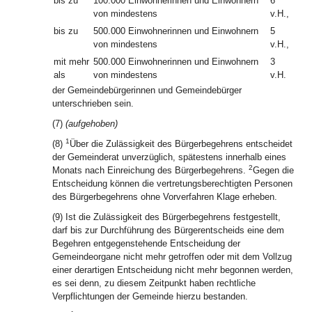
bis zu
100.000 Einwohnerinnen und Einwohnern
6
von mindestens
v.H.,
bis zu
500.000 Einwohnerinnen und Einwohnern
5
von mindestens
v.H.,
mit mehr
500.000 Einwohnerinnen und Einwohnern
3
als
von mindestens
v.H.
der Gemeindebürgerinnen und Gemeindebürger
unterschrieben sein.
(7)
(aufgehoben)
1
(8)
Über die Zulässigkeit des Bürgerbegehrens entscheidet
der Gemeinderat unverzüglich, spätestens innerhalb eines
2
Monats nach Einreichung des Bürgerbegehrens.
Gegen die
Entscheidung können die vertretungsberechtigten Personen
des Bürgerbegehrens ohne Vorverfahren Klage erheben.
(9) Ist die Zulässigkeit des Bürgerbegehrens festgestellt,
darf bis zur Durchführung des Bürgerentscheids eine dem
Begehren entgegenstehende Entscheidung der
Gemeindeorgane nicht mehr getroffen oder mit dem Vollzug
einer derartigen Entscheidung nicht mehr begonnen werden,
es sei denn, zu diesem Zeitpunkt haben rechtliche
Verpflichtungen der Gemeinde hierzu bestanden.