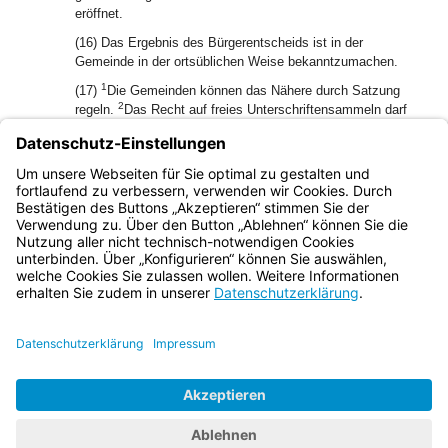
eröffnet.
(16) Das Ergebnis des Bürgerentscheids ist in der
Gemeinde in der ortsüblichen Weise bekanntzumachen.
1
(17)
Die Gemeinden können das Nähere durch Satzung
2
regeln.
Das Recht auf freies Unterschriftensammeln darf
nicht eingeschränkt werden.
(18) Art. 3a des Bayerischen
Verwaltungsverfahrensgesetzes (BayVwVfG) findet keine
Anwendung.
Bayern.de
BayernPortal
Datenschutz
Impressum
Barrierefreiheit
Hilfe
Kontakt