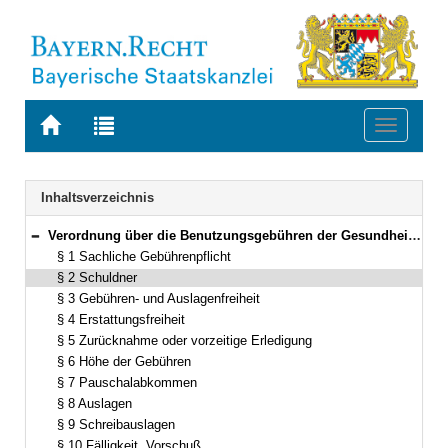
Zur
Zur
Toggle
Startseite
Trefferliste
navigati
von
der
BAYERN.RECHT
letzten
Navigation
Inhaltsverzeichnis
Suche
Verordnung über die Benutzungsgebühren der Gesundheitsverwaltung (Gesundheitsgebührenverordnung – GGebV) Vom 1. Juni 1991 (GVBl. S. 189) BayRS 2120-8-U/G (§§ 1–11)
Bereich reduzieren
§ 1 Sachliche Gebührenpflicht
§ 2 Schuldner
§ 3 Gebühren- und Auslagenfreiheit
§ 4 Erstattungsfreiheit
§ 5 Zurücknahme oder vorzeitige Erledigung
§ 6 Höhe der Gebühren
§ 7 Pauschalabkommen
§ 8 Auslagen
§ 9 Schreibauslagen
§ 10 Fälligkeit, Vorschuß