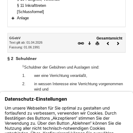
§ 11 Inkrafttreten
[Schlussformel]
Anlage
Bereich erweitern
Inhalt
GGebV
Gesamtansicht
Text gilt ab: 01.04.2026
Download
Drucken
Vorheriges
Nächste
Fassung: 01.06.1991
Dokument
Dokume
§ 2
Schuldner
1
Schuldner der Gebühren und Auslagen sind:
1.
wer eine Verrichtung veranlaßt,
2.
in wessen Interesse eine Verrichtung vorgenommen
wird und
3.
wer Gebühren und Auslagen gegenüber der
Dienststelle schriftlich übernommen hat.
2
Mehrere Schuldner haften als Gesamtschuldner.
Bayern.de