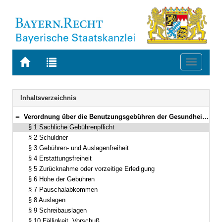
Zur
Zur
Toggle
Startseite
Trefferliste
navigati
von
der
BAYERN.RECHT
letzten
Navigation
Inhaltsverzeichnis
Suche
Verordnung über die Benutzungsgebühren der Gesundheitsverwaltung (Gesundheitsgebührenverordnung – GGebV) Vom 1. Juni 1991 (GVBl. S. 189) BayRS 2120-8-U/G (§§ 1–11)
Bereich reduzieren
§ 1 Sachliche Gebührenpflicht
§ 2 Schuldner
§ 3 Gebühren- und Auslagenfreiheit
§ 4 Erstattungsfreiheit
§ 5 Zurücknahme oder vorzeitige Erledigung
§ 6 Höhe der Gebühren
§ 7 Pauschalabkommen
§ 8 Auslagen
§ 9 Schreibauslagen
§ 10 Fälligkeit, Vorschuß