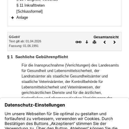
§ 11 Inkrafttreten
[Schlussformel]
Anlage
Bereich erweitern
Inhalt
GGebV
Gesamtansicht
Text gilt ab: 01.04.2026
Download
Drucken
Vorheriges
Nächste
Fassung: 01.06.1991
Dokument
Dokume
§ 1
Sachliche Gebührenpflicht
Für die Inanspruchnahme (Verrichtungen) des Landesamts
für Gesundheit und Lebensmittelsicherheit, der
Landratsämter als staatliche Gesundheitsämter und
staatliche Veterinärämter, der Kontrollbehörde für
Lebensmittelsicherheit und Veterinärwesen, der
gerichtsärztlichen Dienste und für die ärztlichen,
tierärztlichen und pharmazeutischen Verrichtungen der
Regierungen und der Staatsministerien für Umwelt und
Verbraucherschutz sowie für Gesundheit, Pflege und
Prävention werden Gebühren und Auslagen
(Benutzungsgebühren) nach dieser Verordnung erhoben.