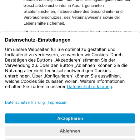
Geschäftsbereichen der in Abs. 1 genannten
Staatsministerien, insbesondere des Gesundheits- und
Verbraucherschutzes, des Veterinärwesens sowie der
Lebensmittelsicherheit.
(3) Das Landesamt wird durch einen Beirat unterstützt, dem
Persönlichkeiten aus Wissenschaft, Forschung und
landwirtschaftlicher Erzeugung sowie aus Verbänden und
Einrichtungen angehören, die sich mit Fragen aus dem
Aufgabenspektrum des Landesamts befassen.
Bayern.de
BayernPortal
Datenschutz
Impressum
Barrierefreiheit
Hilfe
Kontakt
Kontrastwechsel