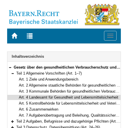
Zur
Zur
Toggle
Startseite
Trefferliste
navigati
von
der
BAYERN.RECHT
letzten
Navigation
Inhaltsverzeichnis
Suche
Gesetz über den gesundheitlichen Verbraucherschutz und das Veterinärwesen (GVVG) Vom 24. Juli 2003 (GVBl. S. 452, 752) BayRS 2120-1-U/G (Art. 1–35)
Bereich reduzieren
Teil 1 Allgemeine Vorschriften (Art. 1–7)
Bereich reduzieren
Art. 1 Ziele und Anwendungsbereich
Art. 2 Allgemeine staatliche Behörden für gesundheitlichen Verbraucherschutz und Veterinärwesen
Art. 3 Kommunale Behörden für gesundheitlichen Verbraucherschutz und Veterinärwesen
Art. 4 Landesamt für Gesundheit und Lebensmittelsicherheit
Art. 5 Kontrollbehörde für Lebensmittelsicherheit und Veterinärwesen
Art. 6 Zusammenwirken
Art. 7 Aufgabenübertragung und Beleihung, Qualitätssicherung
Teil 2 Aufgaben, Befugnisse und dazugehörige Pflichten (Art. 8–23)
Bereich erweitern
Teil 3 Datenschutz, Datenübermittlung (Art. 24–26)