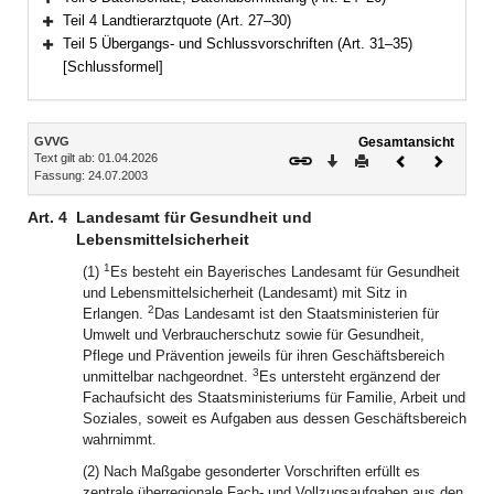
Bereich erweitern
Teil 4 Landtierarztquote (Art. 27–30)
Bereich erweitern
Teil 5 Übergangs- und Schlussvorschriften (Art. 31–35)
Bereich erweitern
[Schlussformel]
Inhalt
GVVG
Gesamtansicht
Text gilt ab: 01.04.2026
Download
Drucken
Vorheriges
Nächste
Fassung: 24.07.2003
Dokument
Dokume
Art. 4
Landesamt für Gesundheit und
Lebensmittelsicherheit
1
(1)
Es besteht ein Bayerisches Landesamt für Gesundheit
und Lebensmittelsicherheit (Landesamt) mit Sitz in
2
Erlangen.
Das Landesamt ist den Staatsministerien für
Umwelt und Verbraucherschutz sowie für Gesundheit,
Pflege und Prävention jeweils für ihren Geschäftsbereich
3
unmittelbar nachgeordnet.
Es untersteht ergänzend der
Fachaufsicht des Staatsministeriums für Familie, Arbeit und
Soziales, soweit es Aufgaben aus dessen Geschäftsbereich
wahrnimmt.
(2) Nach Maßgabe gesonderter Vorschriften erfüllt es
zentrale überregionale Fach- und Vollzugsaufgaben aus den