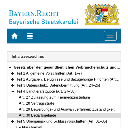
Zur
Zur
Toggle
Startseite
Trefferliste
navigati
von
der
BAYERN.RECHT
letzten
Navigation
Inhaltsverzeichnis
Suche
Gesetz über den gesundheitlichen Verbraucherschutz und das Veterinärwesen (GVVG) Vom 24. Juli 2003 (GVBl. S. 452, 752) BayRS 2120-1-U/G (Art. 1–35)
Bereich reduzieren
Teil 1 Allgemeine Vorschriften (Art. 1–7)
Bereich erweitern
Teil 2 Aufgaben, Befugnisse und dazugehörige Pflichten (Art. 8–23)
Bereich erweitern
Teil 3 Datenschutz, Datenübermittlung (Art. 24–26)
Bereich erweitern
Teil 4 Landtierarztquote (Art. 27–30)
Bereich reduzieren
Art. 27 Zulassung zum Tiermedizinstudium
Art. 28 Vertragsstrafe
Art. 29 Bewerbungs- und Auswahlverfahren; Zuständigkeit
Art. 30 Bedarfsgebiete
Teil 5 Übergangs- und Schlussvorschriften (Art. 31–35)
Bereich erweitern
[Schlussformel]