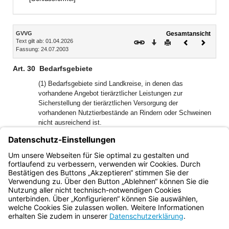
Inhalt
GVVG
Gesamtansicht
Text gilt ab: 01.04.2026
Download
Drucken
Vorheriges
Nächste
Fassung: 24.07.2003
Dokument
Dokume
Art. 30
Bedarfsgebiete
(1) Bedarfsgebiete sind Landkreise, in denen das
vorhandene Angebot tierärztlicher Leistungen zur
Sicherstellung der tierärztlichen Versorgung der
vorhandenen Nutztierbestände an Rindern oder Schweinen
nicht ausreichend ist.
(2) Bedarfsgebiete werden jährlich, jeweils zu Beginn eines
Kalenderjahres und erstmalig für das Kalenderjahr 2030,
vom Landesamt ermittelt und im Bayerischen
Ministerialblatt veröffentlicht.
Bayern.de
BayernPortal
Datenschutz