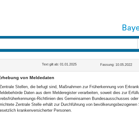
Text gilt ab: 01.01.2025
Fassung: 10.05.2022
Erhebung von Meldedaten
Zentrale Stellen, die befugt sind, Maßnahmen zur Früherkennung von Erkrank
eldebehörde Daten aus dem Melderegister verarbeiten, soweit dies zur Erfüllun
rebsfrüherkennungs-Richtlinien des Gemeinsamen Bundesausschusses oder ei
rrichtete Zentrale Stelle erhält zur Durchführung von bevölkerungsbezogen
esetzlich krankenversicherter Personen.