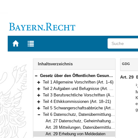
Zur
Zur
Startseite
Trefferliste
von
der
Navigation
BAYERN.RECHT
letzten
Inhalt
Inhaltsverzeichnis
GDG
Suche
Gesetz über den Öffentlichen Gesundheitsdienst (Gesundheitsdienstgesetz – GDG) Vom 10. Mai 2022 (GVBl. S. 182) BayRS 2120-12-G (Art. 1–33)
Art. 29
Bereich reduzieren
Teil 1 Allgemeine Vorschriften (Art. 1–6)
1
Bereich erweitern
Teil 2 Aufgaben und Befugnisse (Art. 7–14)
M
Bereich erweitern
Teil 3 Berufsrechtliche Vorschriften (Art. 15–17)
K
Bereich erweitern
Teil 4 Ethikkommissionen (Art. 18–21)
e
Bereich erweitern
Teil 5 Schwangerschaftsabbrüche (Art. 22–26)
g
Bereich erweitern
Teil 6 Datenschutz, Datenübermittlung (Art. 27–29)
Bereich reduzieren
Art. 27 Datenschutz, Geheimhaltungspflichten
Art. 28 Mitteilungen, Datenübermittlungen
Art. 29 Erhebung von Meldedaten