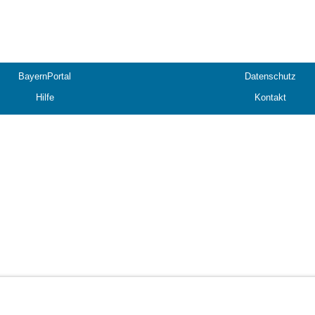
BayernPortal
Datenschutz
Hilfe
Kontakt