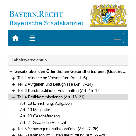
Zur
Zur
Toggle
Startseite
Trefferliste
navigati
von
der
BAYERN.RECHT
letzten
Navigation
Inhaltsverzeichnis
Suche
Gesetz über den Öffentlichen Gesundheitsdienst (Gesundheitsdienstgesetz – GDG) Vom 10. Mai 2022 (GVBl. S. 182) BayRS 2120-12-G (Art. 1–33)
Bereich reduzieren
Teil 1 Allgemeine Vorschriften (Art. 1–6)
Bereich erweitern
Teil 2 Aufgaben und Befugnisse (Art. 7–14)
Bereich erweitern
Teil 3 Berufsrechtliche Vorschriften (Art. 15–17)
Bereich erweitern
Teil 4 Ethikkommissionen (Art. 18–21)
Bereich reduzieren
Art. 18 Einrichtung, Aufgaben
Art. 19 Mitglieder
Art. 20 Geschäftsgang
Art. 21 Staatliche Aufsicht
Teil 5 Schwangerschaftsabbrüche (Art. 22–26)
Bereich erweitern
Teil 6 Datenschutz, Datenübermittlung (Art. 27–29)