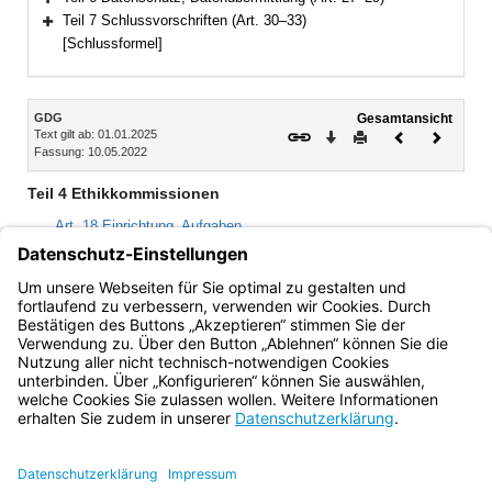
Bereich erweitern
Teil 7 Schlussvorschriften (Art. 30–33)
Bereich erweitern
[Schlussformel]
Inhalt
GDG
Gesamtansicht
Text gilt ab: 01.01.2025
Download
Drucken
Vorheriges
Nächste
Fassung: 10.05.2022
Dokument
Dokume
Teil 4 Ethikkommissionen
Art. 18 Einrichtung, Aufgaben
Art. 19 Mitglieder
Art. 20 Geschäftsgang
Art. 21 Staatliche Aufsicht
Bayern.de
BayernPortal
Datenschutz
Impressum