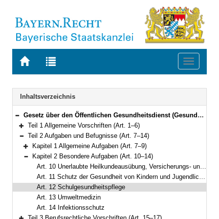
Zur
Zur
Toggle
Startseite
Trefferliste
navigati
von
der
BAYERN.RECHT
letzten
Navigation
Inhaltsverzeichnis
Suche
Gesetz über den Öffentlichen Gesundheitsdienst (Gesundheitsdienstgesetz – GDG) Vom 10. Mai 2022 (GVBl. S. 182) BayRS 2120-12-G (Art. 1–33)
Bereich reduzieren
Teil 1 Allgemeine Vorschriften (Art. 1–6)
Bereich erweitern
Teil 2 Aufgaben und Befugnisse (Art. 7–14)
Bereich reduzieren
Kapitel 1 Allgemeine Aufgaben (Art. 7–9)
Bereich erweitern
Kapitel 2 Besondere Aufgaben (Art. 10–14)
Bereich reduzieren
Art. 10 Unerlaubte Heilkundeausübung, Versicherungs- und Anzeigepflichten
Art. 11 Schutz der Gesundheit von Kindern und Jugendlichen
Art. 12 Schulgesundheitspflege
Art. 13 Umweltmedizin
Art. 14 Infektionsschutz
Teil 3 Berufsrechtliche Vorschriften (Art. 15–17)