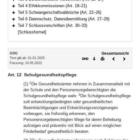
Bereich erweitern
Teil 4 Ethikkommissionen (Art. 18–21)
Bereich erweitern
Teil 5 Schwangerschaftsabbrüche (Art. 22–26)
Bereich erweitern
Teil 6 Datenschutz, Datenübermittlung (Art. 27–29)
Bereich erweitern
Teil 7 Schlussvorschriften (Art. 30–33)
Bereich erweitern
[Schlussformel]
Inhalt
GDG
Gesamtansicht
Text gilt ab: 01.01.2025
Download
Drucken
Vorheriges
Nächste
Fassung: 10.05.2022
Dokument
Dokume
Art. 12
Schulgesundheitspflege
1
(1)
Die Gesundheitsämter nehmen in Zusammenarbeit mit
der Schule und den Personensorgeberechtigten die
2
Schulgesundheitspflege wahr.
Die Schulgesundheitspflege
soll entwicklungsbedingten oder gesundheitlichen
Beeinträchtigungen und Entwicklungsverzögerungen
vorbeugen, sie frühzeitig erkennen, den
Personensorgeberechtigten Wege für deren Behebung
aufzeigen und präventiv mit Blick auf einen möglichen
Förderbedarf gesundheitlich beraten.
1