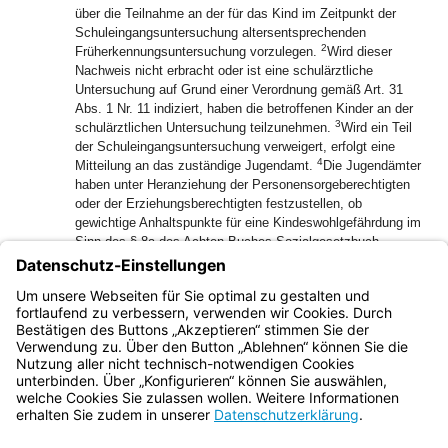
über die Teilnahme an der für das Kind im Zeitpunkt der
Schuleingangsuntersuchung altersentsprechenden
2
Früherkennungsuntersuchung vorzulegen.
Wird dieser
Nachweis nicht erbracht oder ist eine schulärztliche
Untersuchung auf Grund einer Verordnung gemäß Art. 31
Abs. 1 Nr. 11 indiziert, haben die betroffenen Kinder an der
3
schulärztlichen Untersuchung teilzunehmen.
Wird ein Teil
der Schuleingangsuntersuchung verweigert, erfolgt eine
4
Mitteilung an das zuständige Jugendamt.
Die Jugendämter
haben unter Heranziehung der Personensorgeberechtigten
oder der Erziehungsberechtigten festzustellen, ob
gewichtige Anhaltspunkte für eine Kindeswohlgefährdung im
Sinn des § 8a des Achten Buches Sozialgesetzbuch
5
bestehen.
Bei der Schuleingangsuntersuchung nach Satz
1 sind vorhandene Impfausweise und Impfbescheinigungen
(§ 22 des Infektionsschutzgesetzes) der Kinder durch die
Personensorgeberechtigten vorzulegen.
Bayern.de
BayernPortal
Datenschutz