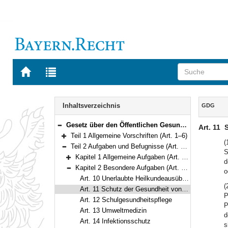
Zur
Zur
Startseite
Trefferliste
von
der
Navigation
BAYERN.RECHT
letzten
Inhalt
Inhaltsverzeichnis
GDG
Suche
Gesetz über den Öffentlichen Gesundheitsdienst (Gesundheitsdienstgesetz – GDG) Vom 10. Mai 2022 (GVBl. S. 182) BayRS 2120-12-G (Art. 1–33)
Art. 11
S
Bereich reduzieren
Teil 1 Allgemeine Vorschriften (Art. 1–6)
Bereich erweitern
(
Teil 2 Aufgaben und Befugnisse (Art. 7–14)
S
Bereich reduzieren
Kapitel 1 Allgemeine Aufgaben (Art. 7–9)
d
Bereich erweitern
Kapitel 2 Besondere Aufgaben (Art. 10–14)
o
Bereich reduzieren
Art. 10 Unerlaubte Heilkundeausübung, Versicherungs- und Anzeigepflichten
(
Art. 11 Schutz der Gesundheit von Kindern und Jugendlichen
P
Art. 12 Schulgesundheitspflege
P
Art. 13 Umweltmedizin
d
Art. 14 Infektionsschutz
s