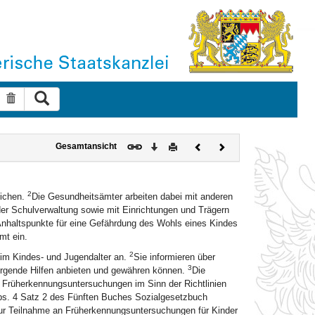
Suche ausführen
Suche zurücksetzen
Download
Drucken
Vorheriges
Nächstes
Gesamtansicht
Dokument
Dokument
2
lichen.
Die Gesundheitsämter arbeiten dabei mit anderen
der Schulverwaltung sowie mit Einrichtungen und Trägern
nhaltspunkte für eine Gefährdung des Wohls eines Kindes
mt ein.
2
im Kindes- und Jugendalter an.
Sie informieren über
3
orgende Hilfen anbieten und gewähren können.
Die
en Früherkennungsuntersuchungen im Sinn der Richtlinien
. 4 Satz 2 des Fünften Buches Sozialgesetzbuch
zur Teilnahme an Früherkennungsuntersuchungen für Kinder