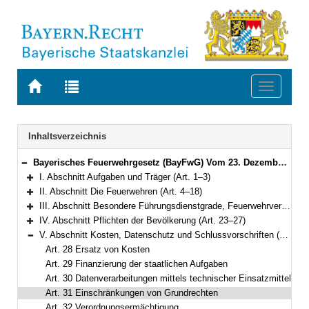
Zur
Zur
Toggle
Startseite
Trefferliste
navigati
von
der
BAYERN.RECHT
letzten
Navigation
Inhaltsverzeichnis
Suche
Bayerisches Feuerwehrgesetz (BayFwG) Vom 23. Dezember 1981 (BayRS III S. 630) BayRS 215-3-1-I (Art. 1–33)
Bereich reduzieren
I. Abschnitt Aufgaben und Träger (Art. 1–3)
Bereich erweitern
II. Abschnitt Die Feuerwehren (Art. 4–18)
Bereich erweitern
III. Abschnitt Besondere Führungsdienstgrade, Feuerwehrverbände (Art. 19–22)
Bereich erweitern
IV. Abschnitt Pflichten der Bevölkerung (Art. 23–27)
Bereich erweitern
V. Abschnitt Kosten, Datenschutz und Schlussvorschriften (Art. 28–33)
Bereich reduzieren
Art. 28 Ersatz von Kosten
Art. 29 Finanzierung der staatlichen Aufgaben
Art. 30 Datenverarbeitungen mittels technischer Einsatzmittel
Art. 31 Einschränkungen von Grundrechten
Art. 32 Verordnungsermächtigung