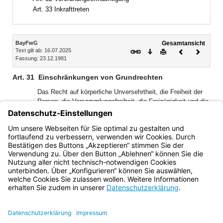
Art. 33 Inkrafttreten
Inhalt
BayFwG
Gesamtansicht
Text gilt ab: 16.07.2025
Download
Drucken
Vorheriges
Nächste
Fassung: 23.12.1981
Dokument
Dokume
Art. 31
Einschränkungen von Grundrechten
Das Recht auf körperliche Unversehrtheit, die Freiheit der
Person, die Versammlungsfreiheit, die Freizügigkeit und die
Unverletzlichkeit der Wohnung können auf Grund dieses
Gesetzes eingeschränkt werden (Art. 2 Abs. 2 Satz 1 und
2, Art. 8 Abs. 2, Art. 11 und 13 des Grundgesetzes, Art.
102, 106 Abs. 3, Art. 109, 113 der Verfassung).
Bayern.de
BayernPortal
Datenschutz
Impressum