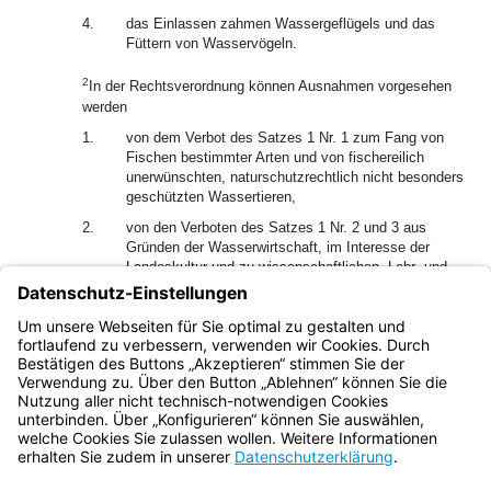
4.
das Einlassen zahmen Wassergeflügels und das
Füttern von Wasservögeln.
2
In der Rechtsverordnung können Ausnahmen vorgesehen
werden
1.
von dem Verbot des Satzes 1 Nr. 1 zum Fang von
Fischen bestimmter Arten und von fischereilich
unerwünschten, naturschutzrechtlich nicht besonders
geschützten Wassertieren,
2.
von den Verboten des Satzes 1 Nr. 2 und 3 aus
Gründen der Wasserwirtschaft, im Interesse der
Landeskultur und zu wissenschaftlichen, Lehr- und
Forschungszwecken.
(3) Stellt eine Regelung nach Abs. 2 Satz 1 eine Enteignung
dar, so ist dafür Entschädigung zu leisten.
Bayern.de
BayernPortal
Datenschutz