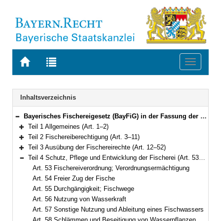
Zur
Zur
Toggle
Startseite
Trefferliste
navigati
von
der
BAYERN.RECHT
letzten
Navigation
Inhaltsverzeichnis
Suche
Bayerisches Fischereigesetz (BayFiG) in der Fassung der Bekanntmachung vom 10. Oktober 2008 (GVBl. S.840, 2009 S. 6) BayRS 793-1-L (Art. 1–69)
Bereich reduzieren
Teil 1 Allgemeines (Art. 1–2)
Bereich erweitern
Teil 2 Fischereiberechtigung (Art. 3–11)
Bereich erweitern
Teil 3 Ausübung der Fischereirechte (Art. 12–52)
Bereich erweitern
Teil 4 Schutz, Pflege und Entwicklung der Fischerei (Art. 53–59)
Bereich reduzieren
Art. 53 Fischereiverordnung; Verordnungsermächtigung
Art. 54 Freier Zug der Fische
Art. 55 Durchgängigkeit; Fischwege
Art. 56 Nutzung von Wasserkraft
Art. 57 Sonstige Nutzung und Ableitung eines Fischwassers
Art. 58 Schlämmen und Beseitigung von Wasserpflanzen