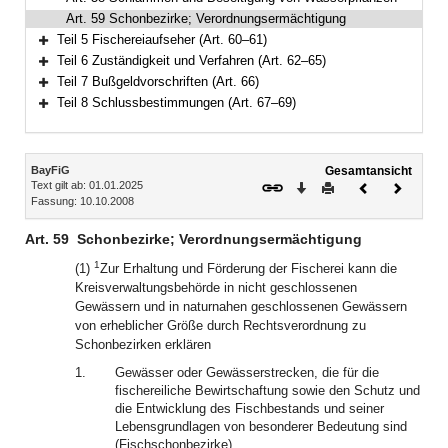
Art. 59 Schonbezirke; Verordnungsermächtigung
Teil 5 Fischereiaufseher (Art. 60–61)
Bereich erweitern
Teil 6 Zuständigkeit und Verfahren (Art. 62–65)
Bereich erweitern
Teil 7 Bußgeldvorschriften (Art. 66)
Bereich erweitern
Teil 8 Schlussbestimmungen (Art. 67–69)
Bereich erweitern
Inhalt
BayFiG
Gesamtansicht
Text gilt ab: 01.01.2025
Download
Drucken
Vorheriges
Nächste
Fassung: 10.10.2008
Dokument
Dokume
Art. 59
Schonbezirke; Verordnungsermächtigung
1
(1)
Zur Erhaltung und Förderung der Fischerei kann die
Kreisverwaltungsbehörde in nicht geschlossenen
Gewässern und in naturnahen geschlossenen Gewässern
von erheblicher Größe durch Rechtsverordnung zu
Schonbezirken erklären
1.
Gewässer oder Gewässerstrecken, die für die
fischereiliche Bewirtschaftung sowie den Schutz und
die Entwicklung des Fischbestands und seiner
Lebensgrundlagen von besonderer Bedeutung sind
(Fischschonbezirke),