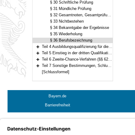
§ 30 Schriftliche Prüfung
§ 31 Mündliche Prüfung
§ 32 Gesamtnoten, Gesamtprüfungsnote
§ 33 Nichtbestehen
§ 34 Bekanntgabe der Ergebnisse
§ 35 Wiederholung
§ 36 Berufsbezeichnung
Teil 4 Ausbildungsqualifizierung für die Ämter ab der dritten Qualifikationsebene (§§ 37–42)
Bereich erweitern
Teil 5 Einstieg in der dritten Qualifikationsebene (§§ 43–61)
Bereich erweitern
Teil 6 Zweite-Chance-Verfahren (§§ 62–64)
Bereich erweitern
Teil 7 Sonstige Bestimmungen, Schlussvorschriften (§§ 65–67)
Bereich erweitern
[Schlussformel]
Bayern.de
Barrierefreiheit