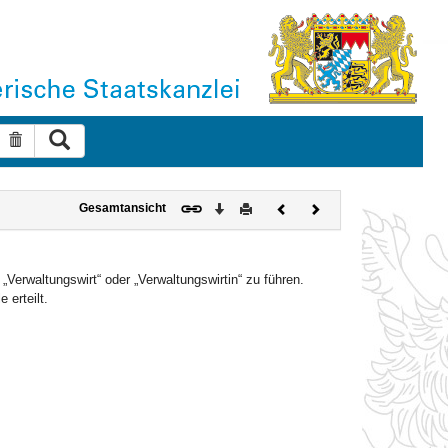
Suche ausführen
Suche zurücksetzen
Download
Drucken
Vorheriges
Nächstes
Gesamtansicht
Dokument
Dokument
Verwaltungswirt“ oder „Verwaltungswirtin“ zu führen.
 erteilt.