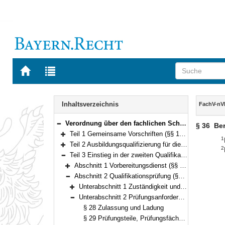
Zur
Zur
Startseite
Trefferliste
von
der
Navigation
BAYERN.RECHT
letzten
Inhalt
Inhaltsverzeichnis
FachV-nV
Suche
Verordnung über den fachlichen Schwerpunkt nichttechnischer Verwaltungsdienst in der Fachlaufbahn Verwaltung und Finanzen (Fachverordnung nichttechnischer Verwaltungsdienst – FachV-nVD) Vom 25. Oktober 2011 (GVBl. S. 553) BayRS 2038-3-1-7-I (§§ 1–67)
§ 36
Be
Bereich reduzieren
Teil 1 Gemeinsame Vorschriften (§§ 1–19)
1
Bereich erweitern
Teil 2 Ausbildungsqualifizierung für die Ämter ab der zweiten Qualifikationsebene (§ 20)
2
Bereich erweitern
Teil 3 Einstieg in der zweiten Qualifikationsebene (§§ 21–36)
Bereich reduzieren
Abschnitt 1 Vorbereitungsdienst (§§ 21–24)
Bereich erweitern
Abschnitt 2 Qualifikationsprüfung (§§ 25–36)
Bereich reduzieren
Unterabschnitt 1 Zuständigkeit und Prüfungsorgane (§§ 25–27)
Bereich erweitern
Unterabschnitt 2 Prüfungsanforderungen und Prüfungsverfahren (§§ 28–36)
Bereich reduzieren
§ 28 Zulassung und Ladung
§ 29 Prüfungsteile, Prüfungsfächer, Nichtöffentlichkeit