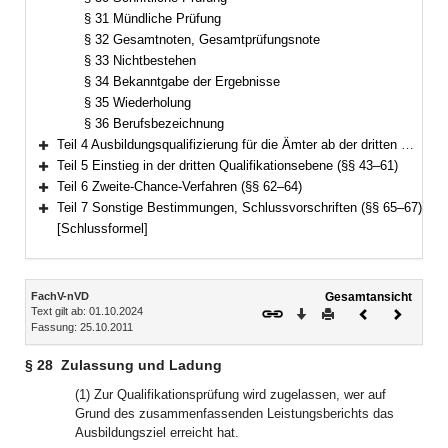
§ 31 Mündliche Prüfung
§ 32 Gesamtnoten, Gesamtprüfungsnote
§ 33 Nichtbestehen
§ 34 Bekanntgabe der Ergebnisse
§ 35 Wiederholung
§ 36 Berufsbezeichnung
Teil 4 Ausbildungsqualifizierung für die Ämter ab der dritten Qualifikationsebene (§§ 37–42)
Bereich erweitern
Teil 5 Einstieg in der dritten Qualifikationsebene (§§ 43–61)
Bereich erweitern
Teil 6 Zweite-Chance-Verfahren (§§ 62–64)
Bereich erweitern
Teil 7 Sonstige Bestimmungen, Schlussvorschriften (§§ 65–67)
Bereich erweitern
[Schlussformel]
Inhalt
FachV-nVD
Gesamtansicht
Text gilt ab: 01.10.2024
Download
Drucken
Vorheriges
Nächste
Fassung: 25.10.2011
Dokument
Dokume
§ 28
Zulassung und Ladung
(1) Zur Qualifikationsprüfung wird zugelassen, wer auf
Grund des zusammenfassenden Leistungsberichts das
Ausbildungsziel erreicht hat.