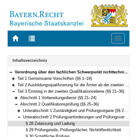
Zur
Zur
Toggle
Startseite
Trefferliste
navigati
von
der
BAYERN.RECHT
letzten
Navigation
Inhaltsverzeichnis
Suche
Verordnung über den fachlichen Schwerpunkt nichttechnischer Verwaltungsdienst in der Fachlaufbahn Verwaltung und Finanzen (Fachverordnung nichttechnischer Verwaltungsdienst – FachV-nVD) Vom 25. Oktober 2011 (GVBl. S. 553) BayRS 2038-3-1-7-I (§§ 1–67)
Bereich reduzieren
Teil 1 Gemeinsame Vorschriften (§§ 1–19)
Bereich erweitern
Teil 2 Ausbildungsqualifizierung für die Ämter ab der zweiten Qualifikationsebene (§ 20)
Bereich erweitern
Teil 3 Einstieg in der zweiten Qualifikationsebene (§§ 21–36)
Bereich reduzieren
Abschnitt 1 Vorbereitungsdienst (§§ 21–24)
Bereich erweitern
Abschnitt 2 Qualifikationsprüfung (§§ 25–36)
Bereich reduzieren
Unterabschnitt 1 Zuständigkeit und Prüfungsorgane (§§ 25–27)
Bereich erweitern
Unterabschnitt 2 Prüfungsanforderungen und Prüfungsverfahren (§§ 28–36)
Bereich reduzieren
§ 28 Zulassung und Ladung
§ 29 Prüfungsteile, Prüfungsfächer, Nichtöffentlichkeit
§ 30 Schriftliche Prüfung