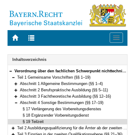
Zur
Zur
Toggle
Startseite
Trefferliste
navigati
von
der
BAYERN.RECHT
letzten
Navigation
Inhaltsverzeichnis
Suche
Verordnung über den fachlichen Schwerpunkt nichttechnischer Verwaltungsdienst in der Fachlaufbahn Verwaltung und Finanzen (Fachverordnung nichttechnischer Verwaltungsdienst – FachV-nVD) Vom 25. Oktober 2011 (GVBl. S. 553) BayRS 2038-3-1-7-I (§§ 1–67)
Bereich reduzieren
Teil 1 Gemeinsame Vorschriften (§§ 1–19)
Bereich reduzieren
Abschnitt 1 Allgemeine Bestimmungen (§§ 1–4)
Bereich erweitern
Abschnitt 2 Berufspraktische Ausbildung (§§ 5–11)
Bereich erweitern
Abschnitt 3 Fachtheoretische Ausbildung (§§ 12–16)
Bereich erweitern
Abschnitt 4 Sonstige Bestimmungen (§§ 17–19)
Bereich reduzieren
§ 17 Verlängerung des Vorbereitungsdienstes
§ 18 Ergänzender Vorbereitungsdienst
§ 19 Teilzeit
Teil 2 Ausbildungsqualifizierung für die Ämter ab der zweiten Qualifikationsebene (§ 20)
Bereich erweitern
Teil 3 Einstieg in der zweiten Qualifikationsebene (§§ 21–36)