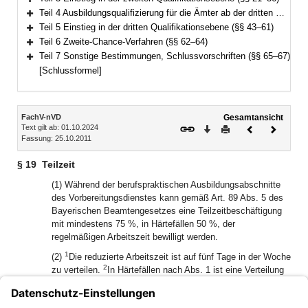
Bereich erweitern
Teil 4 Ausbildungsqualifizierung für die Ämter ab der dritten Qualifikationsebene (§§ 37–42)
Bereich erweitern
Teil 5 Einstieg in der dritten Qualifikationsebene (§§ 43–61)
Bereich erweitern
Teil 6 Zweite-Chance-Verfahren (§§ 62–64)
Bereich erweitern
Teil 7 Sonstige Bestimmungen, Schlussvorschriften (§§ 65–67)
Bereich erweitern
[Schlussformel]
Inhalt
FachV-nVD
Gesamtansicht
Text gilt ab: 01.10.2024
Download
Drucken
Vorheriges
Nächste
Fassung: 25.10.2011
Dokument
Dokume
§ 19
Teilzeit
(1) Während der berufspraktischen Ausbildungsabschnitte
des Vorbereitungsdienstes kann gemäß Art. 89 Abs. 5 des
Bayerischen Beamtengesetzes eine Teilzeitbeschäftigung
mit mindestens 75 %, in Härtefällen 50 %, der
regelmäßigen Arbeitszeit bewilligt werden.
1
(2)
Die reduzierte Arbeitszeit ist auf fünf Tage in der Woche
2
zu verteilen.
In Härtefällen nach Abs. 1 ist eine Verteilung
der reduzierten Arbeitszeit auf vier Tage in der Woche
möglich.