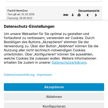
Inhalt
FachV-VermGeo
Gesamtansicht
Text gilt ab: 01.02.2026
Download
Drucken
Vorheriges
Nächste
Fassung: 28.09.2012
Dokument
Dokume
§ 62
Inkrafttreten
Diese Verordnung tritt mit Wirkung vom 1. September 2011
in Kraft.
Bayern.de
BayernPortal
Datenschutz
Impressum
Barrierefreiheit
Hilfe
Kontakt
Kontrastwechsel
Schriftgröße