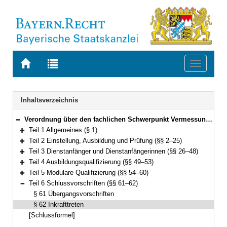
Zur
Zur
Toggle
Startseite
Trefferliste
navigati
von
der
BAYERN.RECHT
letzten
Navigation
Inhaltsverzeichnis
Suche
Verordnung über den fachlichen Schwerpunkt Vermessung und Geoinformation (FachV-VermGeo) Vom 28. September 2012 (GVBl. S. 493) BayRS 2038-3-5-5-F (§§ 1–62)
Bereich reduzieren
Teil 1 Allgemeines (§ 1)
Bereich erweitern
Teil 2 Einstellung, Ausbildung und Prüfung (§§ 2–25)
Bereich erweitern
Teil 3 Dienstanfänger und Dienstanfängerinnen (§§ 26–48)
Bereich erweitern
Teil 4 Ausbildungsqualifizierung (§§ 49–53)
Bereich erweitern
Teil 5 Modulare Qualifizierung (§§ 54–60)
Bereich erweitern
Teil 6 Schlussvorschriften (§§ 61–62)
Bereich reduzieren
§ 61 Übergangsvorschriften
§ 62 Inkrafttreten
[Schlussformel]