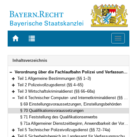
Zur
Zur
Toggle
Startseite
Trefferliste
navigati
von
der
BAYERN.RECHT
letzten
Navigation
Inhaltsverzeichnis
Suche
Verordnung über die Fachlaufbahn Polizei und Verfassungsschutz (FachV-Pol/VS) Vom 9. Dezember 2010 (GVBl. S. 821; 2011 S. 36) BayRS 2030-2-2-I (§§ 1–76)
Bereich reduzieren
Teil 1 Allgemeine Bestimmungen (§§ 1–3)
Bereich erweitern
Teil 2 Polizeivollzugsdienst (§§ 4–65)
Bereich erweitern
Teil 3 Wirtschaftskriminaldienst (§§ 66–68a)
Bereich erweitern
Teil 4 Technischer Computer- und Internetkriminaldienst (§§ 69–71a)
Bereich reduzieren
§ 69 Einstellungsvoraussetzungen, Einstellungsbehörden
§ 70 Qualifikationsvoraussetzungen
§ 71 Feststellung des Qualifikationserwerbs
§ 71a Allgemeiner Dienstzeitbeginn, Anwendbarkeit der Vorschriften des Teils 2
Teil 5 Technischer Polizeivollzugsdienst (§§ 72–74a)
Bereich erweitern
Teil 6 Sicherheitsbereich im Landesamt für Verfassungsschutz (§§ 75–75a)