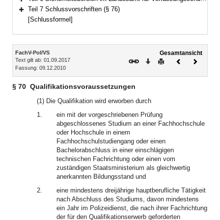
Bereich erweitern
Teil 7 Schlussvorschriften (§ 76)
Bereich erweitern
[Schlussformel]
Inhalt
FachV-Pol/VS
Gesamtansicht
Text gilt ab: 01.09.2017
Download
Drucken
Vorheriges
Nächste
Fassung: 09.12.2010
Dokument
Dokume
§ 70
Qualifikationsvoraussetzungen
(1) Die Qualifikation wird erworben durch
1.
ein mit der vorgeschriebenen Prüfung
abgeschlossenes Studium an einer Fachhochschule
oder Hochschule in einem
Fachhochschulstudiengang oder einen
Bachelorabschluss in einer einschlägigen
technischen Fachrichtung oder einen vom
zuständigen Staatsministerium als gleichwertig
anerkannten Bildungsstand und
2.
eine mindestens dreijährige hauptberufliche Tätigkeit
nach Abschluss des Studiums, davon mindestens
ein Jahr im Polizeidienst, die nach ihrer Fachrichtung
der für den Qualifikationserwerb geforderten