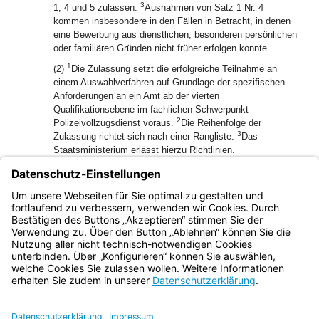
3
1, 4 und 5 zulassen.
Ausnahmen von Satz 1 Nr. 4
kommen insbesondere in den Fällen in Betracht, in denen
eine Bewerbung aus dienstlichen, besonderen persönlichen
oder familiären Gründen nicht früher erfolgen konnte.
1
(2)
Die Zulassung setzt die erfolgreiche Teilnahme an
einem Auswahlverfahren auf Grundlage der spezifischen
Anforderungen an ein Amt ab der vierten
Qualifikationsebene im fachlichen Schwerpunkt
2
Polizeivollzugsdienst voraus.
Die Reihenfolge der
3
Zulassung richtet sich nach einer Rangliste.
Das
Staatsministerium erlässt hierzu Richtlinien.
1
(3)
Die Zulassung zur Ausbildungsqualifizierung wird
widerrufen, wenn die Voraussetzungen des Abs. 1 Nr. 3
2
nicht mehr erfüllt werden.
Die Entscheidung trifft das
Staatsministerium.
Bayern.de
BayernPortal
Datenschutz
Impressum