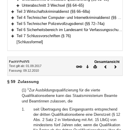
Bereich erweitern
Unterabschnitt 3 Wechsel (§§ 64–65)
Bereich erweitern
Teil 3 Wirtschaftskriminaldienst (§§ 66–68a)
Bereich erweitern
Teil 4 Technischer Computer- und Internetkriminaldienst (§§ 69–71a)
Bereich erweitern
Teil 5 Technischer Polizeivollzugsdienst (§§ 72–74a)
Bereich erweitern
Teil 6 Sicherheitsbereich im Landesamt für Verfassungsschutz (§§ 75–75a)
Bereich erweitern
Teil 7 Schlussvorschriften (§ 76)
Bereich erweitern
[Schlussformel]
Inhalt
FachV-Pol/VS
Gesamtansicht
Text gilt ab: 01.09.2017
Download
Drucken
Vorheriges
Nächste
Fassung: 09.12.2010
Dokument
Dokume
§ 59
Zulassung
1
(1)
Zur Ausbildungsqualifizierung für die vierte
Qualifikationsebene kann das Staatsministerium Beamte
und Beamtinnen zulassen, die
1.
seit Übertragung des Eingangsamts entsprechend
der dritten Qualifikationsebene eine Dienstzeit (§ 12
Abs. 2 Satz 2 in Verbindung mit Art. 15 LlbG) von
mindestens fünf Jahren oder, wenn die Qualifikation