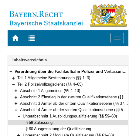
Zur
Zur
Toggle
Startseite
Trefferliste
navigati
von
der
BAYERN.RECHT
letzten
Navigation
Inhaltsverzeichnis
Suche
Verordnung über die Fachlaufbahn Polizei und Verfassungsschutz (FachV-Pol/VS) Vom 9. Dezember 2010 (GVBl. S. 821; 2011 S. 36) BayRS 2030-2-2-I (§§ 1–76)
Bereich reduzieren
Teil 1 Allgemeine Bestimmungen (§§ 1–3)
Bereich erweitern
Teil 2 Polizeivollzugsdienst (§§ 4–65)
Bereich reduzieren
Abschnitt 1 Allgemeines (§§ 4–13)
Bereich erweitern
Abschnitt 2 Einstieg in der zweiten Qualifikationsebene (§§ 14–36)
Bereich erweitern
Abschnitt 3 Ämter ab der dritten Qualifikationsebene (§§ 37–58)
Bereich erweitern
Abschnitt 4 Ämter ab der vierten Qualifikationsebene (§§ 59–65)
Bereich reduzieren
Unterabschnitt 1 Ausbildungsqualifizierung (§§ 59–60)
Bereich reduzieren
§ 59 Zulassung
§ 60 Ausgestaltung der Qualifizierung
Unterabschnitt 2 Modulare Qualifizierung (§§ 61–63)