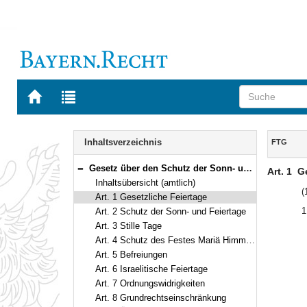
Zur
Zur
Startseite
Trefferliste
von
der
Navigation
BAYERN.RECHT
letzten
Inhalt
Inhaltsverzeichnis
FTG
Suche
Gesetz über den Schutz der Sonn- und Feiertage (Feiertagsgesetz – FTG) Vom 21. Mai 1980 (BayRS II S. 172) BayRS 1131-3-I (Art. 1–9)
Art. 1
Ge
Bereich reduzieren
Inhaltsübersicht (amtlich)
(
Art. 1 Gesetzliche Feiertage
1
Art. 2 Schutz der Sonn- und Feiertage
Art. 3 Stille Tage
Art. 4 Schutz des Festes Mariä Himmelfahrt, soweit es nicht gesetzlicher Feiertag ist, und des Buß- und Bettages
Art. 5 Befreiungen
Art. 6 Israelitische Feiertage
Art. 7 Ordnungswidrigkeiten
Art. 8 Grundrechtseinschränkung