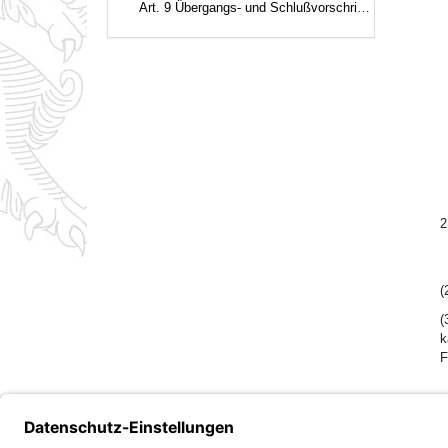
Art. 9 Übergangs- und Schlußvorschriften
2
(
(
k
F
Bayern.de
Barrierefreiheit