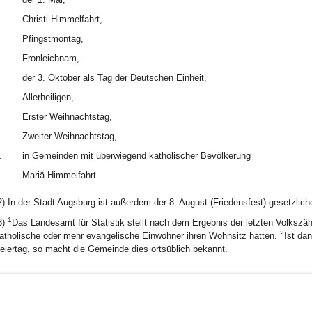
Christi Himmelfahrt,
Pfingstmontag,
Fronleichnam,
der 3. Oktober als Tag der Deutschen Einheit,
Allerheiligen,
Erster Weihnachtstag,
Zweiter Weihnachtstag,
.
in Gemeinden mit überwiegend katholischer Bevölkerung
Mariä Himmelfahrt.
2) In der Stadt Augsburg ist außerdem der 8. August (Friedensfest) gesetzliche
1
3)
Das Landesamt für Statistik stellt nach dem Ergebnis der letzten Volksz
2
atholische oder mehr evangelische Einwohner ihren Wohnsitz hatten.
Ist da
eiertag, so macht die Gemeinde dies ortsüblich bekannt.
BayernPortal
Datenschutz
Hilfe
Kontakt