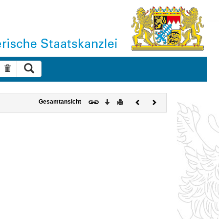
Suche ausführen
Suche zurücksetzen
Download
Drucken
Vorheriges
Nächstes
Gesamtansicht
Dokument
Dokument