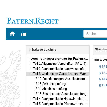
Zur
Zur
Startseite
Trefferliste
von
der
Navigation
BAYERN.RECHT
letzten
Inhalt
Inhaltsverzeichnis
FPrAgrH
Suche
Ausbildungsverordnung für Fachpraktiker in agrar- und hauswirtschaftlichen Berufen (Ausbildungsverordnung Fachpraktiker – FPrAgrHwV) Vom 1. Juni 2018 (GVBl. S. 400) BayRS 7803-27-L (§§ 1–25)
Teil 3 W
Bereich reduzieren
Teil 1 Allgemeine Vorschriften (§§ 1–7)
Bereich erweitern
§ 12 
Teil 2 Fachpraktikerin Landwirtschaft und Fachpraktiker Landwirtschaft (§§ 8–11)
Bereich erweitern
§ 13 
Teil 3 Werkerin im Gartenbau und Werker im Gartenbau (§§ 12–15)
Bereich reduzieren
§ 12 Fachrichtungen, Ausbildungsrahmenplan, Ausbildungsberufsbild
§ 14 
§ 13 Zwischenprüfung
§ 15 
§ 14 Abschlussprüfung
§ 15 Bestehen der Abschlussprüfung
Teil 4 Fachpraktikerin Hauswirtschaft und Fachpraktiker Hauswirtschaft (§§ 16–20)
Bereich erweitern
Teil 5 Fachpraktikerin Pferdewirtschaft und Fachpraktiker Pferdewirtschaft (§§ 21–24)
Bereich erweitern