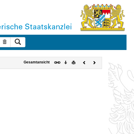
Suche ausführen
Suche zurücksetzen
Download
Drucken
Vorheriges
Nächstes
Gesamtansicht
Dokument
Dokument