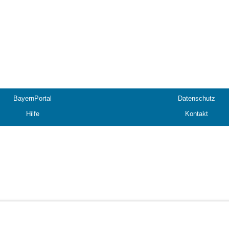
BayernPortal
Datenschutz
Hilfe
Kontakt