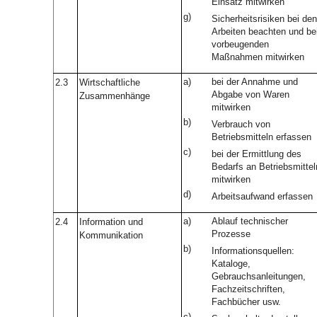
Einsatz mitwirken
g)
Sicherheitsrisiken bei den
Arbeiten beachten und be
vorbeugenden
Maßnahmen mitwirken
a)
bei der Annahme und
2.3
Wirtschaftliche
Abgabe von Waren
Zusammenhänge
mitwirken
b)
Verbrauch von
Betriebsmitteln erfassen
c)
bei der Ermittlung des
Bedarfs an Betriebsmittel
mitwirken
d)
Arbeitsaufwand erfassen
a)
Ablauf technischer
2.4
Information und
Prozesse
Kommunikation
b)
Informationsquellen:
Kataloge,
Gebrauchsanleitungen,
Fachzeitschriften,
Fachbücher usw.
c)