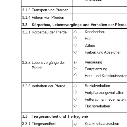
3.1.3
Transport von Pferden
3.1.4
Führen von Pferden
3.2
Körperbau, Lebensvorgänge und Verhalten der Pferde
a)
Knochenbau
3.2.1
Körperbau der Pferde
b)
Hufe
c)
Zähne
d)
Farben und Abzeichen
a)
Verdauung
3.2.2
Lebensvorgänge der
Pferde
b)
Fortpflanzung
c)
Herz- und Kreislaufsyste
a)
Sozialverhalten
3.2.3
Verhalten der Pferde
b)
Fortpflanzungsverhalten
c)
Futteraufnahmeverhalten
d)
Fluchtverhalten
3.3
Tiergesundheit und Tierhygiene
a)
Krankheitsanzeichen
3.3.1
Tiergesundheit