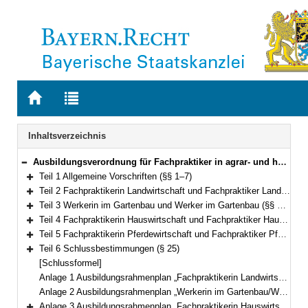
Zur
Zur
Startseite
Trefferliste
von
der
Navigation
Inhaltsverzeichnis
BAYERN.RECHT
letzten
Suche
Ausbildungsverordnung für Fachpraktiker in agrar- und hauswirtschaftlichen Berufen (Ausbildungsverordnung Fachpraktiker – FPrAgrHwV) Vom 1. Juni 2018 (GVBl. S. 400) BayRS 7803-27-L (§§ 1–25)
Bereich reduzieren
Teil 1 Allgemeine Vorschriften (§§ 1–7)
Bereich erweitern
Teil 2 Fachpraktikerin Landwirtschaft und Fachpraktiker Landwirtschaft (§§ 8–11)
Bereich erweitern
Teil 3 Werkerin im Gartenbau und Werker im Gartenbau (§§ 12–15)
Bereich erweitern
Teil 4 Fachpraktikerin Hauswirtschaft und Fachpraktiker Hauswirtschaft (§§ 16–20)
Bereich erweitern
Teil 5 Fachpraktikerin Pferdewirtschaft und Fachpraktiker Pferdewirtschaft (§§ 21–24)
Bereich erweitern
Teil 6 Schlussbestimmungen (§ 25)
Bereich erweitern
[Schlussformel]
Anlage 1 Ausbildungsrahmenplan „Fachpraktikerin Landwirtschaft/Fachpraktiker Landwirtschaft“
Anlage 2 Ausbildungsrahmenplan „Werkerin im Gartenbau/Werker im Gartenbau“
Anlage 3 Ausbildungsrahmenplan „Fachpraktikerin Hauswirtschaft/Fachpraktiker Hauswirtschaft“