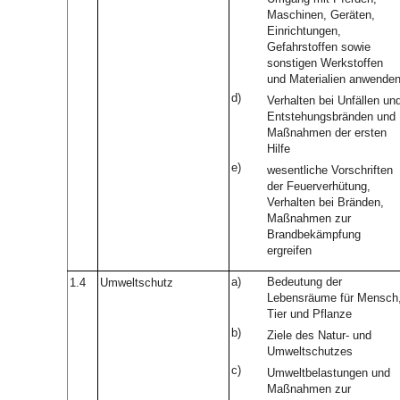
Maschinen, Geräten,
Einrichtungen,
Gefahrstoffen sowie
sonstigen Werkstoffen
und Materialien anwende
d)
Verhalten bei Unfällen un
Entstehungsbränden und
Maßnahmen der ersten
Hilfe
e)
wesentliche Vorschriften
der Feuerverhütung,
Verhalten bei Bränden,
Maßnahmen zur
Brandbekämpfung
ergreifen
a)
Bedeutung der
1.4
Umweltschutz
Lebensräume für Mensch
Tier und Pflanze
b)
Ziele des Natur- und
Umweltschutzes
c)
Umweltbelastungen und
Maßnahmen zur