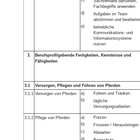
Sachverhalte darstellen,
Fachbegriffe anwenden
d)
Aufgaben im Team
abstimmen und bearbeite
e)
betriebliche
Kommunikations- und
Informationssysteme
nutzen
3.
Berufsprofilgebende Fertigkeiten, Kenntnisse und
Fähigkeiten
3.1
Versorgen, Pflegen und Führen von Pferden
a)
Füttern und Tränken
3.1.1
Versorgen von Pferden
b)
tägliche
Versorgungsarbeiten
a)
Putzen
3.1.2
Pflege von Pferden
b)
Frisieren / Herausbringen
c)
Abwarten
d)
Beinschutz