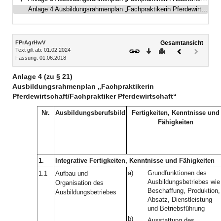
Bereich erweitern
Anlage 4 Ausbildungsrahmenplan „Fachpraktikerin Pferdewirtschaft/Fachpraktiker Pferdewirtschaft“
Inhalt
FPrAgrHwV
Gesamtansicht
Text gilt ab: 01.02.2024
Download
Drucken
Vorheriges
Nächste
Fassung: 01.06.2018
Dokument
Dokume
(inaktiv)
Anlage 4 (zu § 21)
Ausbildungsrahmenplan „Fachpraktikerin
Pferdewirtschaft/Fachpraktiker Pferdewirtschaft“
Nr.
Ausbildungsberufsbild
Fertigkeiten, Kenntnisse und
Fähigkeiten
1.
Integrative Fertigkeiten, Kenntnisse und Fähigkeiten
a)
Grundfunktionen des
1.1
Aufbau und
Ausbildungsbetriebes wie
Organisation des
Beschaffung, Produktion,
Ausbildungsbetriebes
Absatz, Dienstleistung
und Betriebsführung
b)
Ausstattung des