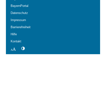
BayernPortal
Datenschutz
Impressum
Barrierefreiheit
Hilfe
Kontakt
Kontrastwechsel
Schriftgröße