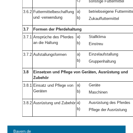
c)
sonstige Futtermittel
a)
betriebseigene Futtermitte
3.6.2
Futtermittelbeschaffung
und -verwendung
b)
Zukauffuttermittel
3.7
Formen der Pferdehaltung
a)
Stallklima
3.7.1
Ansprüche des Pferdes
an die Haltung
b)
Einstreu
a)
Einzelaufstallung
3.7.2
Aufstallungsformen
b)
Gruppenhaltung
3.8
Einsetzen und Pflege von Geräten, Ausrüstung und
Zubehör
a)
Geräte
3.8.1
Einsatz und Pflege von
Geräten
b)
Maschinen
a)
Ausrüstung des Pferdes
3.8.2
Ausrüstung und Zubehör
b)
Pflege der Ausrüstung
Bayern.de