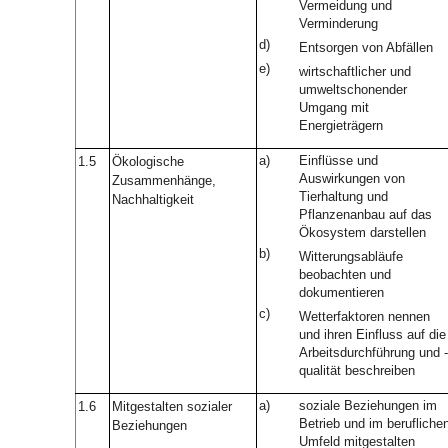
Vermeidung und
Verminderung
d)
Entsorgen von Abfällen
e)
wirtschaftlicher und
umweltschonender
Umgang mit
Energieträgern
a)
Einflüsse und
1.5
Ökologische
Auswirkungen von
Zusammenhänge,
Tierhaltung und
Nachhaltigkeit
Pflanzenanbau auf das
Ökosystem darstellen
b)
Witterungsabläufe
beobachten und
dokumentieren
c)
Wetterfaktoren nennen
und ihren Einfluss auf die
Arbeitsdurchführung und -
qualität beschreiben
a)
soziale Beziehungen im
1.6
Mitgestalten sozialer
Betrieb und im berufliche
Beziehungen
Umfeld mitgestalten