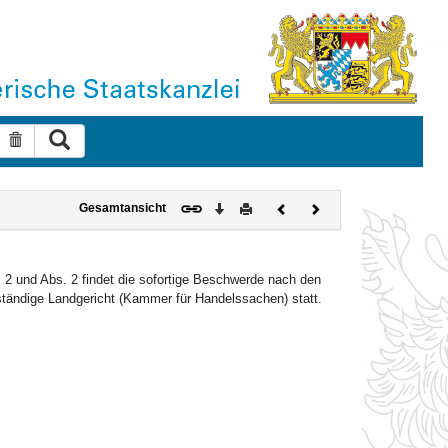
Suche ausführen
Suche zurücksetzen
Download
Drucken
Vorheriges
Nächstes
Gesamtansicht
Dokument
Dokument
 2 und Abs. 2 findet die sofortige Beschwerde nach den
uständige Landgericht (Kammer für Handelssachen) statt.