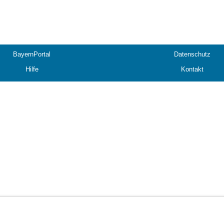
BayernPortal
Datenschutz
Hilfe
Kontakt