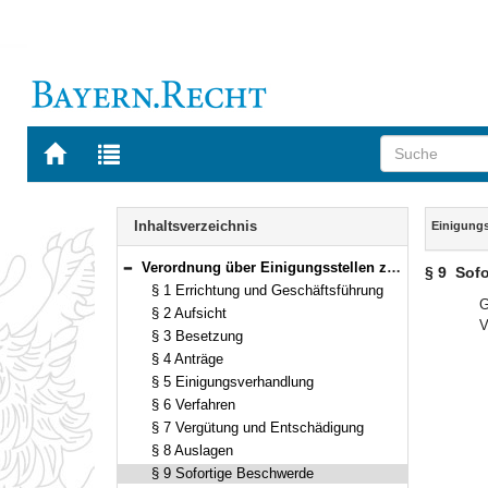
Zur
Zur
Startseite
Trefferliste
von
der
Navigation
BAYERN.RECHT
letzten
Inhalt
Inhaltsverzeichnis
Einigung
Suche
Verordnung über Einigungsstellen zur Beilegung bürgerlicher Rechtsstreitigkeiten auf Grund des Gesetzes gegen den unlauteren Wettbewerb (Einigungsstellenverordnung – EinigungsV) Vom 17. Mai 1988 (GVBl. S. 115) BayRS 7032-2-W (§§ 1–10)
§ 9
Sofo
Bereich reduzieren
§ 1 Errichtung und Geschäftsführung
G
§ 2 Aufsicht
V
§ 3 Besetzung
§ 4 Anträge
§ 5 Einigungsverhandlung
§ 6 Verfahren
§ 7 Vergütung und Entschädigung
§ 8 Auslagen
§ 9 Sofortige Beschwerde