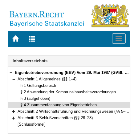
Zur
Zur
Toggle
Startseite
Trefferliste
navigati
von
der
BAYERN.RECHT
letzten
Navigation
Inhaltsverzeichnis
Suche
Eigenbetriebsverordnung (EBV) Vom 29. Mai 1987 (GVBl. S. 195) BayRS 2023-7-I (§§ 1–28)
Bereich reduzieren
Abschnitt 1 Allgemeines (§§ 1–4)
Bereich reduzieren
§ 1 Geltungsbereich
§ 2 Anwendung der Kommunalhaushaltsverordnungen
§ 3 (aufgehoben)
§ 4 Zusammenfassung von Eigenbetrieben
Abschnitt 2 Wirtschaftsführung und Rechnungswesen (§§ 5–25)
Bereich erweitern
Abschnitt 3 Schlußvorschriften (§§ 26–28)
Bereich erweitern
[Schlussformel]