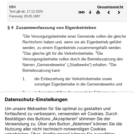
Inhalt
EBV
Gesamtansicht
Text gilt ab: 17.12.2024
Download
Drucken
Vorheriges
Nächste
Fassung: 29.05.1987
Dokument
Dokume
§ 4
Zusammenfassung von Eigenbetrieben
1
Die Versorgungsbetriebe einer Gemeinde sollen die gleiche
Rechtsform haben und, wenn sie als Eigenbetrieb geführt
werden, zu einem Eigenbetrieb zusammengefaßt werden.
2
3
Das gleiche gilt für die Verkehrsbetriebe.
Die
Versorgungsbetriebe sollen durch die Betriebssatzung den
4
Namen „Gemeindewerke“ („Stadtwerke“) erhalten.
Die
Betriebssatzung kann
1.
die Einbeziehung der Verkehrsbetriebe sowie
sonstiger Eigenbetriebe in die Gemeindewerke und
2.
in Ausnahmefällen die gesonderte Führung von
einzelnen Versorgungsbetrieben oder von einzelnen
Verkehrsbetrieben
vorsehen.
Bayern.de