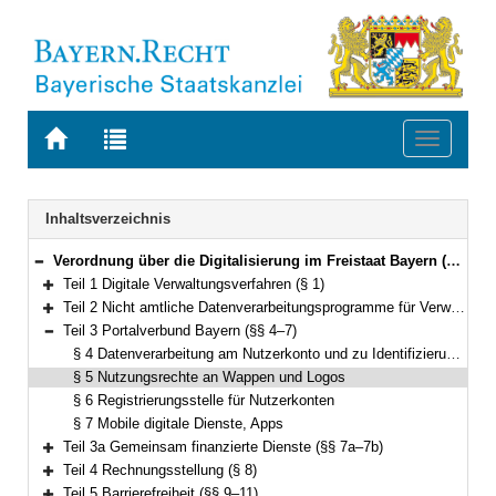
Zur
Zur
Toggle
Startseite
Trefferliste
navigati
von
der
BAYERN.RECHT
letzten
Navigation
Inhaltsverzeichnis
Suche
Verordnung über die Digitalisierung im Freistaat Bayern (Bayerische Digitalverordnung – BayDiV) Vom 11. Juli 2023 (GVBl. S. 464) BayRS 206-1-1-D (§§ 1–17)
Bereich reduzieren
Teil 1 Digitale Verwaltungsverfahren (§ 1)
Bereich erweitern
Teil 2 Nicht amtliche Datenverarbeitungsprogramme für Verwaltungsverfahren, Datenübermittlung (§§ 2–3)
Bereich erweitern
Teil 3 Portalverbund Bayern (§§ 4–7)
Bereich reduzieren
§ 4 Datenverarbeitung am Nutzerkonto und zu Identifizierungszwecken
§ 5 Nutzungsrechte an Wappen und Logos
§ 6 Registrierungsstelle für Nutzerkonten
§ 7 Mobile digitale Dienste, Apps
Teil 3a Gemeinsam finanzierte Dienste (§§ 7a–7b)
Bereich erweitern
Teil 4 Rechnungsstellung (§ 8)
Bereich erweitern
Teil 5 Barrierefreiheit (§§ 9–11)