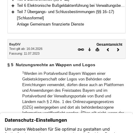
Bereich erweitern
Teil 6 Elektronische Bußgeldaktenführung bei Verwaltungsbehörden (§§ 12–15)
Bereich erweitern
Teil 7 Übergangs- und Schlussbestimmungen (§§ 16–17)
Bereich erweitern
[Schlussformel]
Anlage Gemeinsam finanzierte Dienste
Inhalt
BayDiV
Gesamtansicht
Text gilt ab: 16.04.2026
Download
Drucken
Vorheriges
Nächste
Fassung: 11.07.2023
Dokument
Dokume
§ 5
Nutzungsrechte an Wappen und Logos
1
Werden im Portalverbund Bayern Wappen einer
Gebietskörperschaft oder Logos von Behörden oder
Einrichtungen verwendet, dürfen diese auch an Plattformen
und Anwendungen des Freistaates Bayern und im
Portalverbund der Verwaltungsportale von Bund und
Ländern nach § 2 Abs. 1 des Onlinezugangsgesetzes
(OZG) weitergegeben und dort als behördenbezogene
2
Information veröffentlicht werden.
Dies gilt nicht, wenn der
Nutzungsberechtigte des Wappens oder des Logos dem
3
widerspricht.
Der Widerspruch ist über das
Redaktionssystem für Verwaltungsinformationen in Bayern